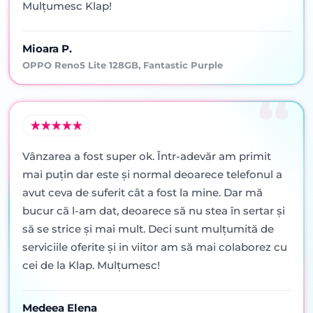
Mulțumesc Klap!
Mioara P.
OPPO Reno5 Lite 128GB, Fantastic Purple
Vânzarea a fost super ok. Într-adevăr am primit
mai puţin dar este şi normal deoarece telefonul a
avut ceva de suferit cât a fost la mine. Dar mă
bucur că l-am dat, deoarece să nu stea în sertar şi
să se strice şi mai mult. Deci sunt mulţumită de
serviciile oferite şi in viitor am să mai colaborez cu
cei de la Klap. Mulţumesc!
Medeea Elena