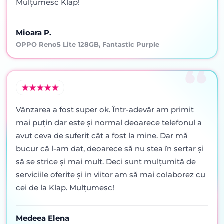
Mulțumesc Klap!
Mioara P.
OPPO Reno5 Lite 128GB, Fantastic Purple
Vânzarea a fost super ok. Într-adevăr am primit
mai puţin dar este şi normal deoarece telefonul a
avut ceva de suferit cât a fost la mine. Dar mă
bucur că l-am dat, deoarece să nu stea în sertar şi
să se strice şi mai mult. Deci sunt mulţumită de
serviciile oferite şi in viitor am să mai colaborez cu
cei de la Klap. Mulţumesc!
Medeea Elena