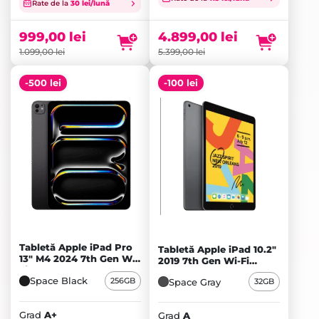
inițial
Prețul
inițial
Prețul
Rate de la
30 lei/lună
a
curent
a
curent
fost:
este:
fost:
este:
999,00
lei
4.899,00
lei
1.099,00 lei.
999,00 lei.
5.399,00 lei.
4.899,00 lei.
1.099,00
lei
5.399,00
lei
-500 lei
-100 lei
Tabletă Apple iPad Pro
Tabletă Apple iPad 10.2"
13" M4 2024 7th Gen Wi-
2019 7th Gen Wi-Fi
Fi 256GB Standard glass,
32GB, Space Gray - A
Space Black
256GB
Space Black - A+
Space Gray
32GB
Grad
A+
Grad
A