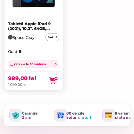
Tabletă Apple iPad 9
(2021), 10.2", 64GB,
Cellular, Space Gray - B
Space Gray
64GB
Grad
B
Prețul
inițial
Prețul
Rate de la
30 lei/lună
a
curent
fost:
este:
999,00
lei
1.099,00 lei.
999,00 lei.
1.099,00
lei
Garanție
30 de zile
8 variante
2 ani
retur gratuit
plată în r