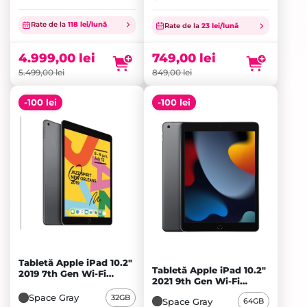
Prețul
Prețul
inițial
Prețul
inițial
Prețul
Rate de la
118 lei/lună
Rate de la
23 lei/lună
a
curent
a
curent
fost:
este:
fost:
este:
4.999,00
lei
749,00
lei
5.499,00 lei.
4.999,00 lei.
849,00 lei.
749,00 lei.
5.499,00
lei
849,00
lei
-100 lei
-100 lei
Tabletă Apple iPad 10.2"
Tabletă Apple iPad 10.2"
2019 7th Gen Wi-Fi
2021 9th Gen Wi-Fi
32GB, Space Gray - A+
64GB, Space Gray - A
Space Gray
32GB
Space Gray
64GB