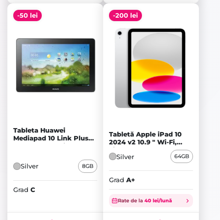
-50 lei
-200 lei
Tableta Huawei
Tabletă Apple iPad 10
Mediapad 10 Link Plus
2024 v2 10.9 " Wi-Fi,
8GB Cellular, Silver - C
Silver - A+
Silver
64GB
Silver
8GB
Grad
A+
Prețul
Prețul
Grad
C
inițial
Prețul
inițial
Prețul
Rate de la
40 lei/lună
a
curent
a
curent