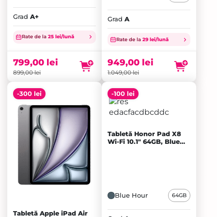
Grad
A+
Grad
A
Prețul
Prețul
Rate de la
25 lei/lună
inițial
Prețul
inițial
Prețul
Rate de la
29 lei/lună
a
curent
a
curent
fost:
este:
fost:
este:
799,00
lei
949,00
lei
899,00 lei.
799,00 lei.
1.049,00 lei.
949,00 lei.
899,00
lei
1.049,00
lei
-300 lei
-100 lei
Tabletă Honor Pad X8
Wi-Fi 10.1" 64GB, Blue
Hour - A+
Blue Hour
64GB
Tabletă Apple iPad Air