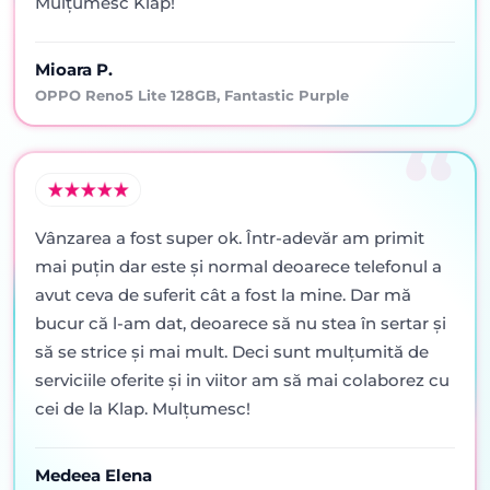
Mulțumesc Klap!
Mioara P.
OPPO Reno5 Lite 128GB, Fantastic Purple
Vânzarea a fost super ok. Într-adevăr am primit
mai puţin dar este şi normal deoarece telefonul a
avut ceva de suferit cât a fost la mine. Dar mă
bucur că l-am dat, deoarece să nu stea în sertar şi
să se strice şi mai mult. Deci sunt mulţumită de
serviciile oferite şi in viitor am să mai colaborez cu
cei de la Klap. Mulţumesc!
Medeea Elena