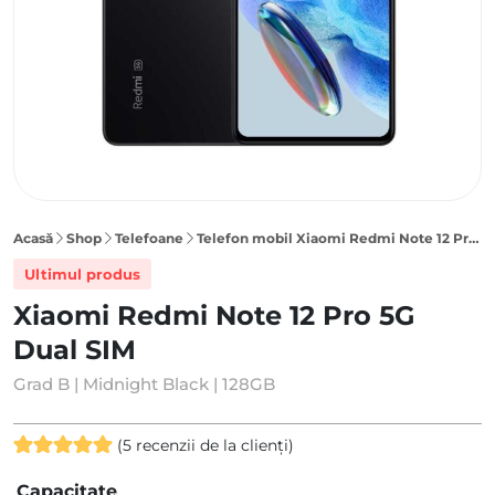
Acasă
Shop
Telefoane
Telefon mobil Xiaomi Redmi Note 12 Pro 128GB 5G Dual SIM, Midnight Black
Ultimul produs
Xiaomi Redmi Note 12 Pro 5G
Dual SIM
Grad B | Midnight Black | 128GB
(
5
recenzii de la clienți)
Evaluat la
5
Capacitate
5.00
din 5