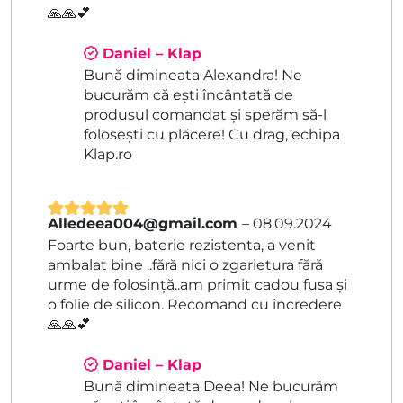
🙏🙏💕
Daniel – Klap
Bună dimineata Alexandra! Ne
bucurăm că ești încântată de
produsul comandat și sperăm să-l
folosești cu plăcere! Cu drag, echipa
Klap.ro
Alledeea004@gmail.com
–
08.09.2024
Evaluat la
5
Foarte bun, baterie rezistenta, a venit
din 5
ambalat bine ..fără nici o zgarietura fără
urme de folosință..am primit cadou fusa și
o folie de silicon. Recomand cu încredere
🙏🙏💕
Daniel – Klap
Bună dimineata Deea! Ne bucurăm