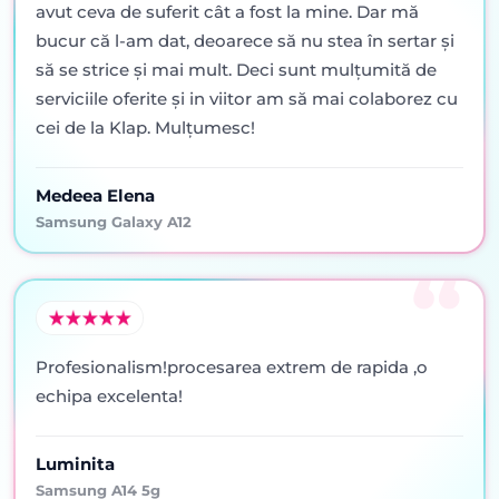
avut ceva de suferit cât a fost la mine. Dar mă
bucur că l-am dat, deoarece să nu stea în sertar şi
să se strice şi mai mult. Deci sunt mulţumită de
serviciile oferite şi in viitor am să mai colaborez cu
cei de la Klap. Mulţumesc!
Medeea Elena
Samsung Galaxy A12
Profesionalism!procesarea extrem de rapida ,o
echipa excelenta!
Luminita
Samsung A14 5g