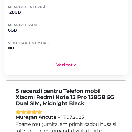
MEMORIE INTERNĂ
128GB
MEMORIE RAM
6GB
SLOT CARD MEMORIE
Nu
Vezi tot
5 recenzii pentru
Telefon mobil
Xiaomi Redmi Note 12 Pro 128GB 5G
Dual SIM, Midnight Black
Mureșan Ancuta
–
17.07.2025
Evaluat la
5
Foarte mulțumită, am primit cadou husa și
din 5
folie de silicon,comanda livrata foarte