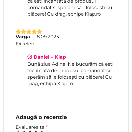
că ești încântată de produsul
comandat și sperăm să-l folosești cu
plăcere! Cu drag, echipa Klap.ro
Varga
–
18.09.2023
Evaluat la
5
Excelent
din 5
Daniel – Klap
Bună ziua Adina! Ne bucurăm că ești
încântată de produsul comandat și
sperăm să le folosești cu plăcere! Cu
drag, echipa Klap.ro
Adaugă o recenzie
Evaluarea ta
*