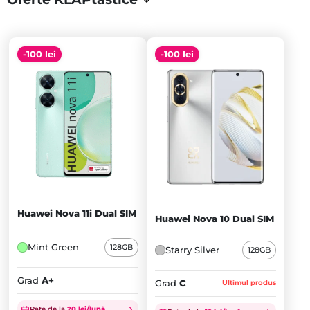
-100 lei
-100 lei
Huawei Nova 11i Dual SIM
Huawei Nova 10 Dual SIM
Mint Green
128GB
Starry Silver
128GB
Grad
A+
Grad
C
Ultimul produs
Prețul
Prețul
Rate de la
20 lei/lună