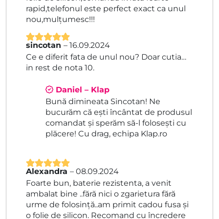
rapid,telefonul este perfect exact ca unul
nou,mulțumesc!!!
sincotan
–
16.09.2024
Evaluat la
5
Ce e diferit fata de unul nou? Doar cutia…
din 5
in rest de nota 10.
Daniel – Klap
Bună dimineata Sincotan! Ne
bucurăm că ești încântat de produsul
comandat și sperăm să-l folosești cu
plăcere! Cu drag, echipa Klap.ro
Alexandra
–
08.09.2024
Evaluat la
5
Foarte bun, baterie rezistenta, a venit
din 5
ambalat bine ..fără nici o zgarietura fără
urme de folosință..am primit cadou fusa și
o folie de silicon. Recomand cu încredere