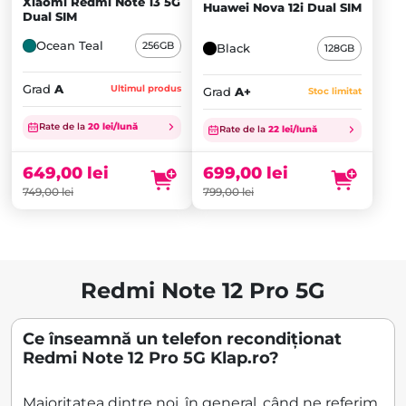
Xiaomi Redmi Note 13 5G
Huawei Nova 12i Dual SIM
Dual SIM
Ocean Teal
256GB
Black
128GB
Grad
A
Ultimul produs
Grad
A+
Stoc limitat
Prețul
Prețul
inițial
Prețul
inițial
Prețul
Rate de la
20 lei/lună
Rate de la
22 lei/lună
a
curent
a
curent
fost:
este:
fost:
este:
649,00
lei
699,00
lei
749,00 lei.
649,00 lei.
799,00 lei.
699,00 lei.
749,00
lei
799,00
lei
Redmi Note 12 Pro 5G
Ce înseamnă un telefon recondiționat
Redmi Note 12 Pro 5G Klap.ro?
Majoritatea dintre noi, în general, când ne referim