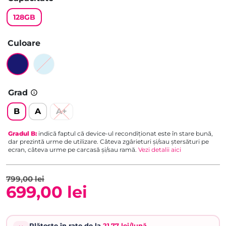
pe baza a
128GB
evaluări de
la clienți
Culoare
Grad
B
A
A+
Gradul
B
:
indică faptul că device-ul recondiționat este în stare bună,
dar prezintă urme de utilizare. Câteva zgârieturi și/sau ștersături pe
ecran, câteva urme pe carcasă și/sau ramă.
Vezi detalii aici
799,00
lei
699,00
lei
Prețul
Prețul
inițial
curent
Plătește în rate de la
21,77 lei/lună