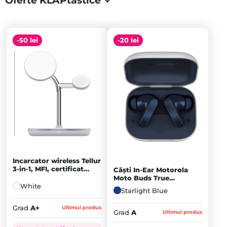
Oferte KLAPtastice
-50 lei
-20 lei
Incarcator wireless Tellur
3-in-1, MFI, certificat
Căști In-Ear Motorola
MagSafe 15W, iPhone,
Moto Buds True
Apple Watch, AirPods,
White
Wireless, Bluetooth,
Starlight Blue
White - A+
Dolby Atmos, ANC,
Starlight Blue - A
Grad
A+
Ultimul produs
Grad
A
Ultimul produs
Prețul
Prețul