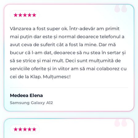
Vânzarea a fost super ok. Într-adevăr am primit
mai puţin dar este şi normal deoarece telefonul a
avut ceva de suferit cât a fost la mine. Dar mă
bucur că l-am dat, deoarece să nu stea în sertar şi
să se strice şi mai mult. Deci sunt mulţumită de
serviciile oferite şi in viitor am să mai colaborez cu
cei de la Klap. Mulţumesc!
Medeea Elena
Samsung Galaxy A12