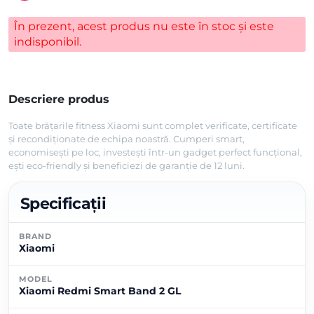
În prezent, acest produs nu este în stoc și este
indisponibil.
Descriere produs
Toate brățarile fitness Xiaomi sunt complet verificate, certificate
și recondiționate de echipa noastră. Cumperi smart,
economisești pe loc, investești într-un gadget perfect funcțional,
ești eco-friendly și beneficiezi de garanție de 12 luni.
Specificații
BRAND
Xiaomi
MODEL
Xiaomi Redmi Smart Band 2 GL