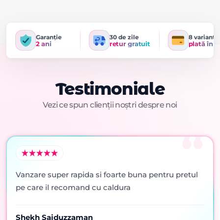
Garanție
30 de zile
8 variante
2 ani
retur gratuit
plată în r
Testimoniale
Vezi ce spun clienții noștri despre noi
Vanzare super rapida si foarte buna pentru pretul
pe care il recomand cu caldura
Shekh Saiduzzaman