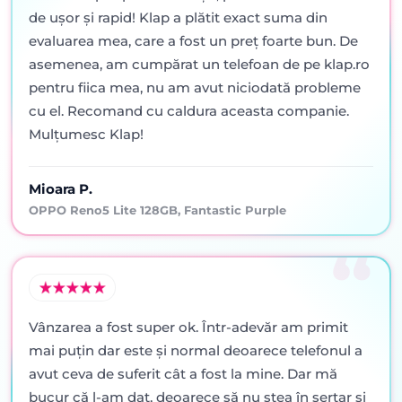
de ușor și rapid! Klap a plătit exact suma din
evaluarea mea, care a fost un preț foarte bun. De
asemenea, am cumpărat un telefoan de pe klap.ro
pentru fiica mea, nu am avut niciodată probleme
cu el. Recomand cu caldura aceasta companie.
Mulțumesc Klap!
Mioara P.
OPPO Reno5 Lite 128GB, Fantastic Purple
Vânzarea a fost super ok. Într-adevăr am primit
mai puţin dar este şi normal deoarece telefonul a
avut ceva de suferit cât a fost la mine. Dar mă
bucur că l-am dat, deoarece să nu stea în sertar şi