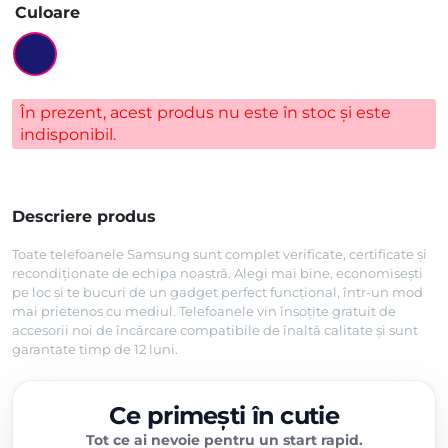
Culoare
În prezent, acest produs nu este în stoc și este
indisponibil.
Descriere produs
Toate telefoanele Samsung sunt complet verificate, certificate și
recondiționate de echipa noastră. Alegi mai bine, economisești
pe loc și te bucuri de un gadget perfect funcțional, într-un mod
mai prietenos cu mediul. Telefoanele vin însoțite gratuit de
accesorii noi de încărcare compatibile de înaltă calitate și sunt
garantate timp de 12 luni.
Ce primești în cutie
Tot ce ai nevoie pentru un start rapid.