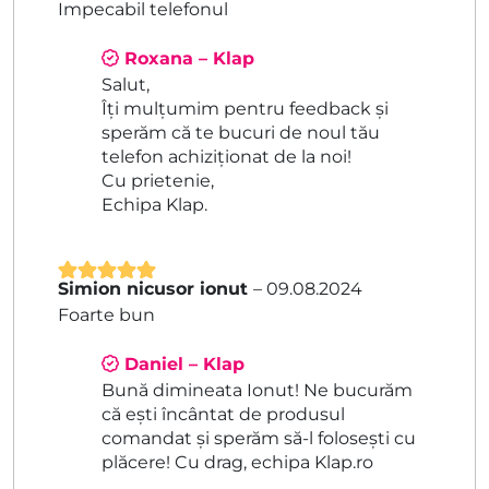
Impecabil telefonul
din 5
Roxana – Klap
Salut,
Îți mulțumim pentru feedback și
sperăm că te bucuri de noul tău
telefon achiziționat de la noi!
Cu prietenie,
Echipa Klap.
Simion nicusor ionut
–
09.08.2024
Evaluat la
5
Foarte bun
din 5
Daniel – Klap
Bună dimineata Ionut! Ne bucurăm
că ești încântat de produsul
comandat și sperăm să-l folosești cu
plăcere! Cu drag, echipa Klap.ro