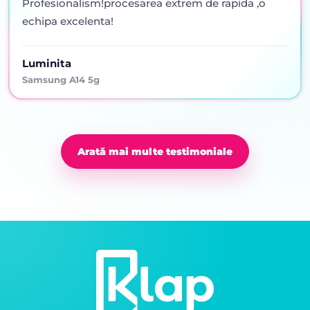
Profesionalism!procesarea extrem de rapida ,o
echipa excelenta!
Luminita
Samsung A14 5g
Arată mai multe testimoniale