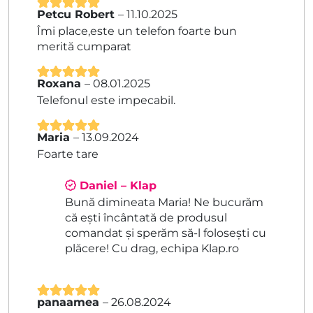
Petcu Robert
–
11.10.2025
Evaluat la
5
Îmi place,este un telefon foarte bun
din 5
merită cumparat
Roxana
–
08.01.2025
Evaluat la
5
Telefonul este impecabil.
din 5
Maria
–
13.09.2024
Evaluat la
5
Foarte tare
din 5
Daniel – Klap
Bună dimineata Maria! Ne bucurăm
că ești încântată de produsul
comandat și sperăm să-l folosești cu
plăcere! Cu drag, echipa Klap.ro
panaamea
–
26.08.2024
Evaluat la
5