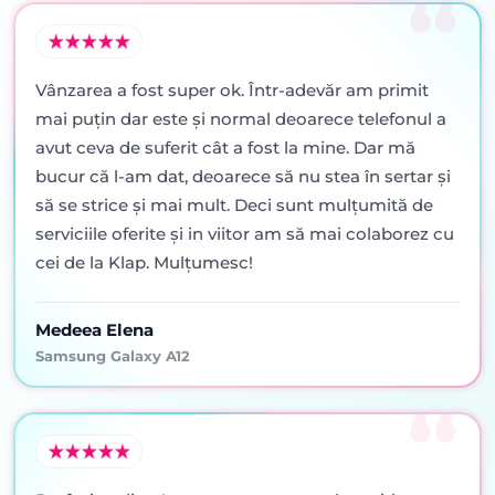
Vânzarea a fost super ok. Într-adevăr am primit
mai puţin dar este şi normal deoarece telefonul a
avut ceva de suferit cât a fost la mine. Dar mă
bucur că l-am dat, deoarece să nu stea în sertar şi
să se strice şi mai mult. Deci sunt mulţumită de
serviciile oferite şi in viitor am să mai colaborez cu
cei de la Klap. Mulţumesc!
Medeea Elena
Samsung Galaxy A12