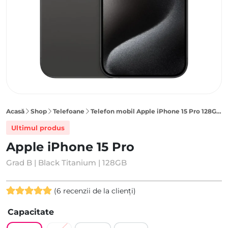
Acasă
Shop
Telefoane
Telefon mobil Apple iPhone 15 Pro 128GB, Black Titanium
Ultimul produs
Apple iPhone 15 Pro
Grad B | Black Titanium | 128GB
(
6
recenzii de la clienți)
Evaluat la
6
Capacitate
5.00
din 5
pe baza a