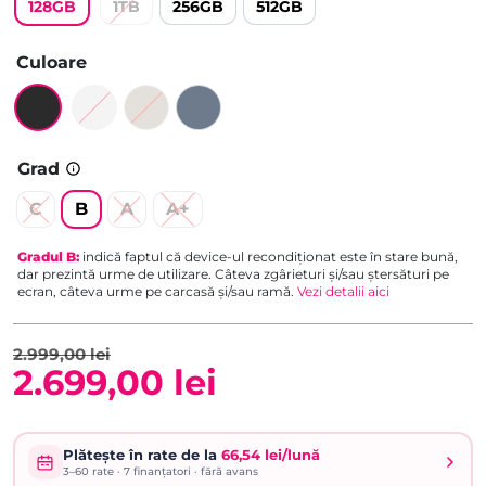
128GB
1TB
256GB
512GB
evaluări de
la clienți
Culoare
Grad
C
B
A
A+
Gradul
B
:
indică faptul că device-ul recondiționat este în stare bună,
dar prezintă urme de utilizare. Câteva zgârieturi și/sau ștersături pe
ecran, câteva urme pe carcasă și/sau ramă.
Vezi detalii aici
2.999,00
lei
2.699,00
lei
Prețul
Prețul
inițial
curent
Plătește în rate de la
66,54 lei/lună
3–60
rate ·
7
finanțatori · fără avans