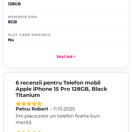
128GB
MEMORIE RAM
8GB
SLOT CARD MEMORIE
Nu
Vezi tot
6 recenzii pentru
Telefon mobil
Apple iPhone 15 Pro 128GB, Black
Titanium
Petcu Robert
–
11.10.2025
Evaluat la
5
Îmi place,este un telefon foarte bun
din 5
merită