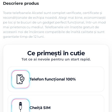
Descriere produs
Toate telefoanele Alcatel sunt complet verificate, certificate și
recondiționate de echipa noastră. Alegi mai bine, economisești
pe loc și te bucuri de un gadget perfect funcțional, într-un mod
mai prietenos cu mediul. Telefoanele vin însoțite gratuit de
accesorii noi de încărcare compatibile de înaltă calitate și sunt
garantate timp de 12 luni.
Ce primești în cutie
Tot ce ai nevoie pentru un start rapid.
Telefon funcțional 100%
Cheiță SIM