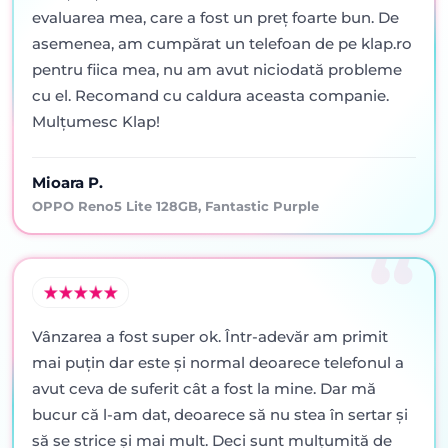
evaluarea mea, care a fost un preț foarte bun. De
asemenea, am cumpărat un telefoan de pe klap.ro
pentru fiica mea, nu am avut niciodată probleme
cu el. Recomand cu caldura aceasta companie.
Mulțumesc Klap!
Mioara P.
OPPO Reno5 Lite 128GB, Fantastic Purple
Vânzarea a fost super ok. Într-adevăr am primit
mai puţin dar este şi normal deoarece telefonul a
avut ceva de suferit cât a fost la mine. Dar mă
bucur că l-am dat, deoarece să nu stea în sertar şi
să se strice şi mai mult. Deci sunt mulţumită de