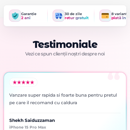
Garanție
30 de zile
8 variante
2 ani
retur gratuit
plată în r
Testimoniale
Vezi ce spun clienții noștri despre noi
Vanzare super rapida si foarte buna pentru pretul
pe care il recomand cu caldura
Shekh Saiduzzaman
iPhone 15 Pro Max