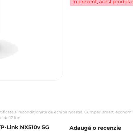
În prezent, acest produs n
rtificate și recondiționate de echipa noastră. Cumperi smart, economis
e de 12 luni.
TP-Link NX510v 5G
Adaugă o recenzie