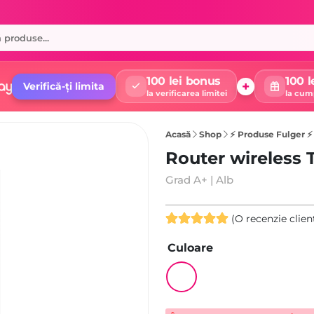
100 lei bonus
100 l
+
Verifică-ți limita
la verificarea limitei
la cum
Acasă
Shop
⚡ Produse Fulger ⚡
Router wireless
Grad A+ | Alb
(O recenzie clien
Evaluat la
Culoare
5.00
din 5
pe baza
unei singure
evaluări