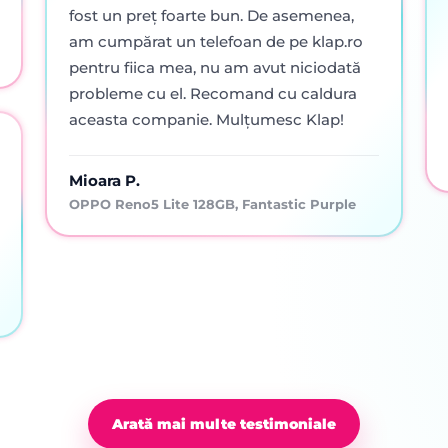
fost un preț foarte bun. De asemenea,
am cumpărat un telefoan de pe klap.ro
pentru fiica mea, nu am avut niciodată
probleme cu el. Recomand cu caldura
aceasta companie. Mulțumesc Klap!
Mioara P.
OPPO Reno5 Lite 128GB, Fantastic Purple
Arată mai multe testimoniale