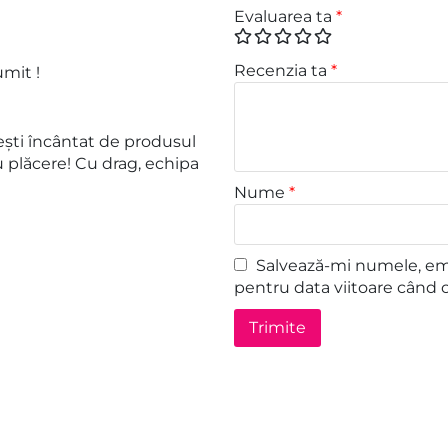
Evaluarea ta
*
Recenzia ta
*
mit !
ști încântat de produsul
u plăcere! Cu drag, echipa
Nume
*
Salvează-mi numele, emai
pentru data viitoare când 