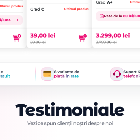
Grad
A+
Ultim
Ultimul produs
Grad
C
Ultimul produs
Prețul
Prețul
Rate de la
80 lei/lu
inițial
Prețul
inițial
Prețul
ei/lună
a
curent
a
curent
fost:
este:
fost:
este:
39,00
lei
3.299,00
lei
59,00 lei.
39,00 lei.
3.799,00 lei.
3.299,00 lei.
59,00
lei
3.799,00
lei
le
8 variante de
Suport 
ratuit
plată în rate
telefoni
Testimoniale
Vezi ce spun clienții noștri despre noi