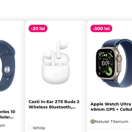
-20 lei
-500 lei
Casti In-Ear ZTE Buds 2
Apple Watch Ultra
Wireless Bluetooth,
49mm GPS + Cellul
ries 10
White - C
Carcasă Natural
ular
Titanium, Blue Bri
Natural Titanium
um Case,
Blue Trail Loop - S
ium
and - M/L
White