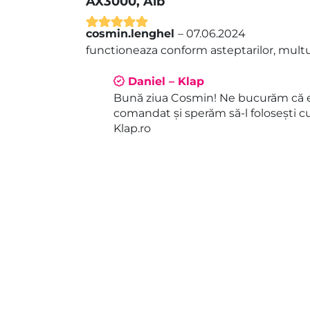
AX3000, Alb
cosmin.lenghel
–
07.06.2024
Evaluat la
5
functioneaza conform asteptarilor, multu
din 5
Daniel – Klap
Bună ziua Cosmin! Ne bucurăm că e
comandat și sperăm să-l folosești c
Klap.ro