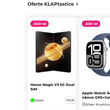
Oferte KLAPtastice
-500 lei
-300 lei
Honor Magic V3 5G Dual
SIM
Apple Watch Se
46mm GPS+Cell
Green
512GB
Silver Alumini
Silver Alumin
Denim Sport B