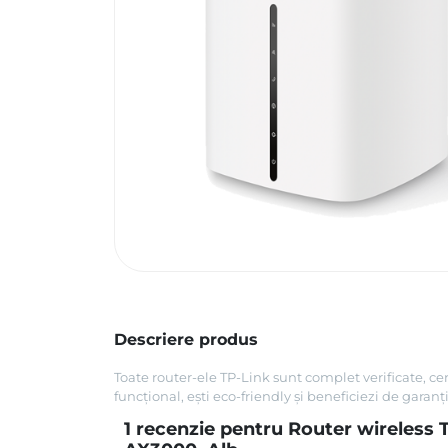
Descriere produs
Toate router-ele TP-Link sunt complet verificate, ce
funcțional, ești eco-friendly și beneficiezi de garanți
1 recenzie pentru
Router wireless 