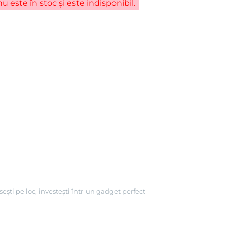
u este în stoc și este indisponibil.
ești pe loc, investești într-un gadget perfect