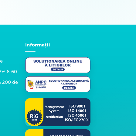
Informații
le
2% 6-60
a 200 de