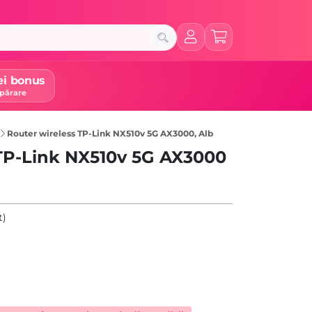
ei bonus
părare
Router wireless TP-Link NX510v 5G AX3000, Alb
 TP-Link NX510v 5G AX3000
t)