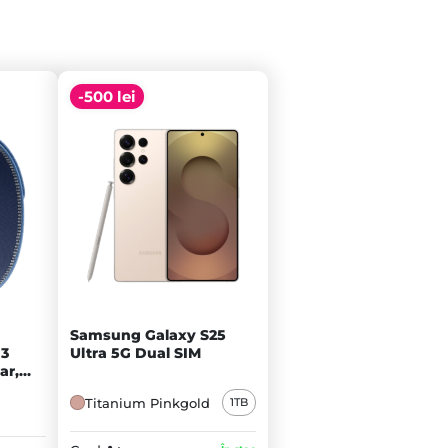
-500 lei
Samsung Galaxy S25
Ultra 5G Dual SIM
 3
ar,
Titanium Pinkgold
1TB
ght
/M - A+