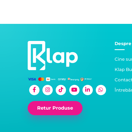
Despre
Cine s
Klap Bu
Contac
Întrebăr
Retur Produse