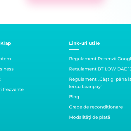
 Klap
Link-uri utile
untem
Regulament Recenzii Goog
siness
Regulament BT LOW DAE 1
t
Regulament „Câștigi până l
lei cu Leanpay”
i frecvente
Blog
Grade de recondiționare
Modalități de plată