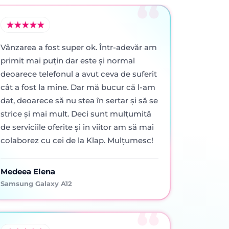
Vânzarea a fost super ok. Într-adevăr am
primit mai puţin dar este şi normal
deoarece telefonul a avut ceva de suferit
cât a fost la mine. Dar mă bucur că l-am
dat, deoarece să nu stea în sertar şi să se
strice şi mai mult. Deci sunt mulţumită
de serviciile oferite şi in viitor am să mai
colaborez cu cei de la Klap. Mulţumesc!
Medeea Elena
Samsung Galaxy A12