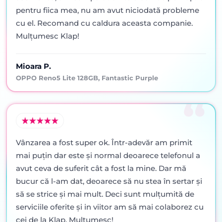
pentru fiica mea, nu am avut niciodată probleme
cu el. Recomand cu caldura aceasta companie.
Mulțumesc Klap!
Mioara P.
OPPO Reno5 Lite 128GB, Fantastic Purple
Vânzarea a fost super ok. Într-adevăr am primit
mai puţin dar este şi normal deoarece telefonul a
avut ceva de suferit cât a fost la mine. Dar mă
bucur că l-am dat, deoarece să nu stea în sertar şi
să se strice şi mai mult. Deci sunt mulţumită de
serviciile oferite şi in viitor am să mai colaborez cu
cei de la Klap. Mulţumesc!