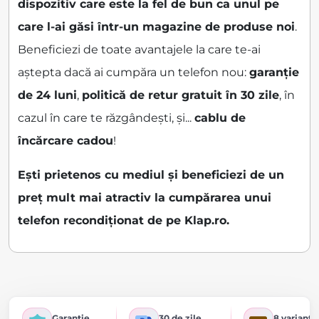
dispozitiv care este la fel de bun ca unul pe
care l-ai găsi într-un magazine de produse noi
.
Beneficiezi de toate avantajele la care te-ai
aștepta dacă ai cumpăra un telefon nou:
garanție
de 24 luni
,
politică de retur gratuit în 30 zile
, în
cazul în care te răzgândești, și...
cablu de
încărcare cadou
!
Ești prietenos cu mediul și beneficiezi de un
preț mult mai atractiv la cumpărarea unui
telefon recondiționat de pe Klap.ro.
Garanție
30 de zile
8 variante