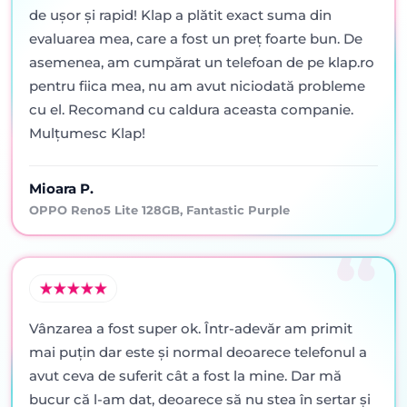
de ușor și rapid! Klap a plătit exact suma din
evaluarea mea, care a fost un preț foarte bun. De
asemenea, am cumpărat un telefoan de pe klap.ro
pentru fiica mea, nu am avut niciodată probleme
cu el. Recomand cu caldura aceasta companie.
Mulțumesc Klap!
Mioara P.
OPPO Reno5 Lite 128GB, Fantastic Purple
Vânzarea a fost super ok. Într-adevăr am primit
mai puţin dar este şi normal deoarece telefonul a
avut ceva de suferit cât a fost la mine. Dar mă
bucur că l-am dat, deoarece să nu stea în sertar şi