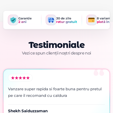
Garanție
30 de zile
8 variante
2 ani
retur gratuit
plată în r
Testimoniale
Vezi ce spun clienții noștri despre noi
Vanzare super rapida si foarte buna pentru pretul
pe care il recomand cu caldura
Shekh Saiduzzaman