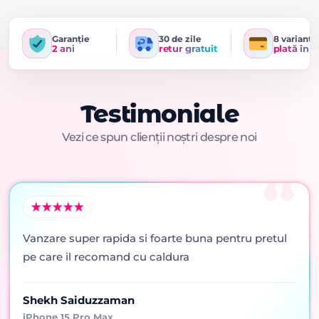
Garanție
30 de zile
8 variante
2 ani
retur gratuit
plată în r
Testimoniale
Vezi ce spun clienții noștri despre noi
Vanzare super rapida si foarte buna pentru pretul
pe care il recomand cu caldura
Shekh Saiduzzaman
iPhone 15 Pro Max