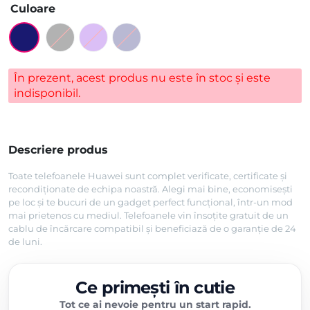
Culoare
În prezent, acest produs nu este în stoc și este
indisponibil.
Descriere produs
Toate telefoanele Huawei sunt complet verificate, certificate și
recondiționate de echipa noastră. Alegi mai bine, economisești
pe loc și te bucuri de un gadget perfect funcțional, într-un mod
mai prietenos cu mediul. Telefoanele vin însoțite gratuit de un
cablu de încărcare compatibil și beneficiază de o garanție de 24
de luni.
Ce primești în cutie
Tot ce ai nevoie pentru un start rapid.