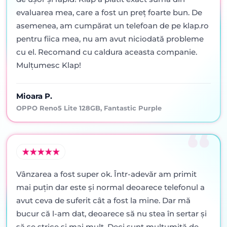
evaluarea mea, care a fost un preț foarte bun. De
asemenea, am cumpărat un telefoan de pe klap.ro
pentru fiica mea, nu am avut niciodată probleme
cu el. Recomand cu caldura aceasta companie.
Mulțumesc Klap!
Mioara P.
OPPO Reno5 Lite 128GB, Fantastic Purple
Vânzarea a fost super ok. Într-adevăr am primit
mai puţin dar este şi normal deoarece telefonul a
avut ceva de suferit cât a fost la mine. Dar mă
bucur că l-am dat, deoarece să nu stea în sertar şi
să se strice şi mai mult. Deci sunt mulţumită de