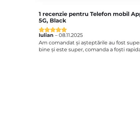
1 recenzie pentru
Telefon mobil Ap
5G, Black
Iulian
–
08.11.2025
Evaluat la
5
Am comandat și așteptările au fost super
din 5
bine și este super, comanda a foști rapid