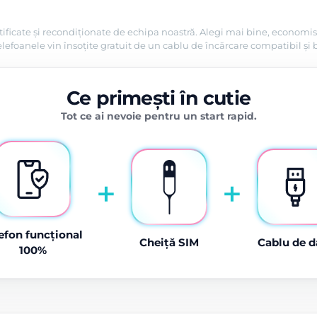
tificate și recondiționate de echipa noastră. Alegi mai bine, economis
efoanele vin însoțite gratuit de un cablu de încărcare compatibil și 
Ce primești în cutie
Tot ce ai nevoie pentru un start rapid.
+
+
efon funcțional
Cheiță SIM
Cablu de d
100%