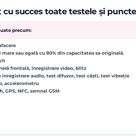
 cu succes toate testele și punct
ctuate precum:
rafacere
i mare sau egală cu 80% din capacitatea sa originală.
uch
ră frontală, înregistrare video, blitz
 înregistrare audio, test difuzor, test căști, test vibrație
op, accelerometru
oth, GPS, NFC, semnal GSM