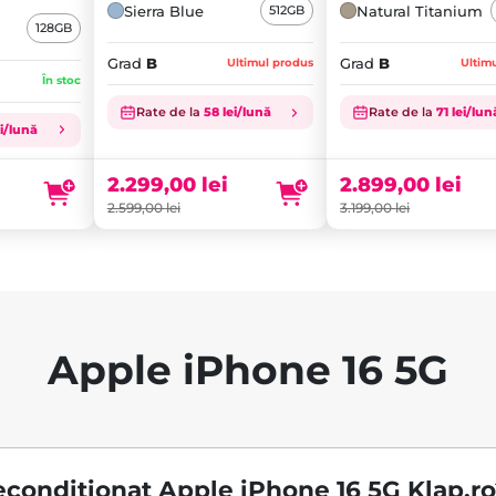
Sierra Blue
Natural Titanium
 Gray - A+
512GB
128GB
Grad
B
Grad
B
Ultimul produs
Ultim
În stoc
Prețul
Prețul
Rate de la
58 lei/lună
Rate de la
71 lei/lun
inițial
Prețul
inițial
Prețul
ei/lună
a
curent
a
curent
fost:
este:
fost:
este:
2.299,00
lei
2.899,00
lei
2.599,00 lei.
2.299,00 lei.
3.199,00 lei.
2.899,00 lei.
2.599,00
lei
3.199,00
lei
Apple iPhone 16 5G
econdiționat Apple iPhone 16 5G Klap.r