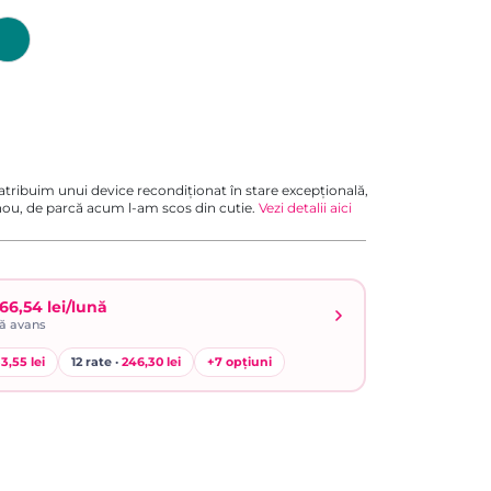
 atribuim unui device recondiționat în stare excepțională,
 nou, de parcă acum l-am scos din cutie.
Vezi detalii aici
66,54 lei/lună
ră avans
3,55 lei
12 rate ·
246,30 lei
+
7
opțiuni