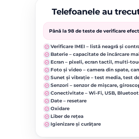
Telefoanele au trecut
Până la 98 de teste de verificare efe
Verificare IMEI – listă neagră și cont
Baterie – capacitate de încărcare ma
Ecran – pixeli, ecran tactil, multi-to
Foto și video – camera din spate, came
Sunet și vibrație – test media, test de
Senzori – senzor de mișcare, girosc
Conectivitate – Wi-Fi, USB, Blueto
Date – resetare
Oxidare
Liber de rețea
Igienizare și curățare