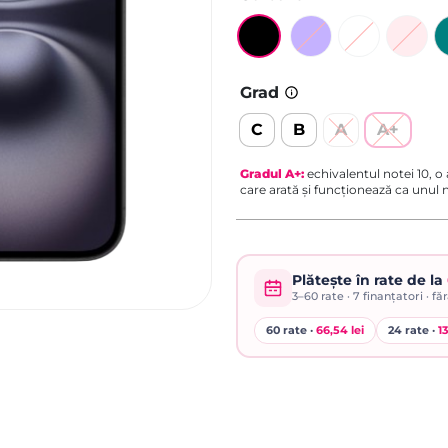
Grad
C
B
A
A+
Gradul
A+
:
echivalentul notei 10, o
care arată și funcționează ca unul
Plătește în rate de la
3–60
rate ·
7
finanțatori · fă
60 rate ·
66,54 lei
24 rate ·
13