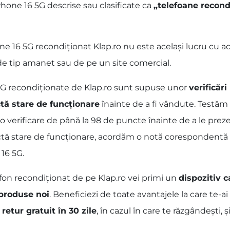
hone 16 5G descrise sau clasificate ca
„telefoane recond
 16 5G recondiționat Klap.ro nu este același lucru cu ach
 de tip amanet sau de pe un site comercial.
 5G recondiționate de Klap.ro sunt supuse unor
verificări
tă stare de funcționare
înainte de a fi vândute. Testăm
 o verificare de până la 98 de puncte înainte de a le prez
fectă stare de funcționare, acordăm o notă corespondentă a
 16 5G.
fon recondiționat de pe Klap.ro vei primi un
dispozitiv c
 produse noi
. Beneficiezi de toate avantajele la care te-
 retur gratuit în 30 zile
, în cazul în care te răzgândești, și