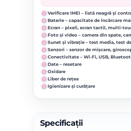
Verificare IMEI – listă neagră și cont
Baterie – capacitate de încărcare ma
Ecran – pixeli, ecran tactil, multi-to
Foto și video – camera din spate, came
Sunet și vibrație – test media, test de
Senzori – senzor de mișcare, girosc
Conectivitate – Wi-Fi, USB, Blueto
Date – resetare
Oxidare
Liber de rețea
Igienizare și curățare
Specificații