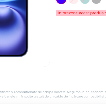
În prezent, acest produs n
tificate și recondiționate de echipa noastră. Alegi mai bine, economis
efoanele vin însoțite gratuit de un cablu de încărcare compatibil și 