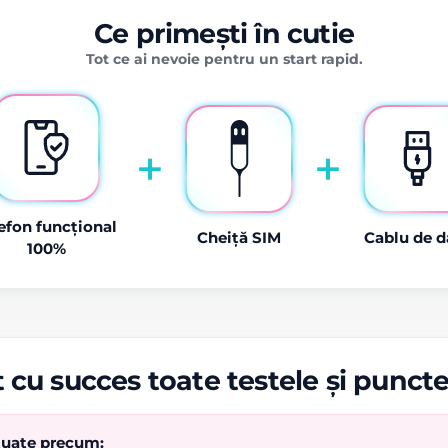
Ce primești în cutie
Tot ce ai nevoie pentru un start rapid.
+
+
efon funcțional
Cheiță SIM
Cablu de d
100%
 cu succes toate testele și punct
ctuate precum: