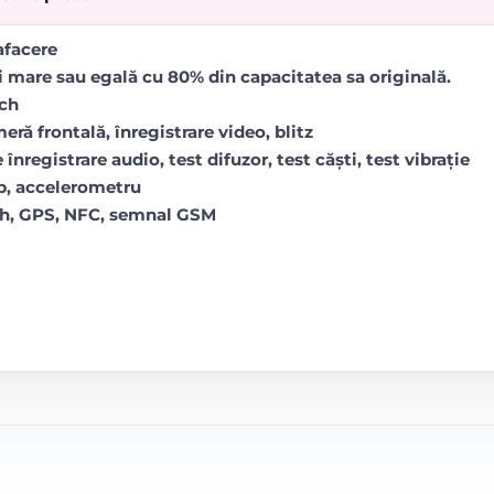
rafacere
i mare sau egală cu 80% din capacitatea sa originală.
uch
ră frontală, înregistrare video, blitz
 înregistrare audio, test difuzor, test căști, test vibrație
op, accelerometru
oth, GPS, NFC, semnal GSM