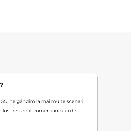
o?
6 5G, ne gândim la mai multe scenarii:
a fost returnat comerciantului de