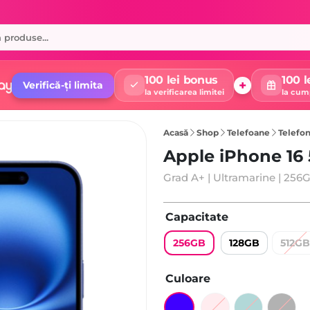
100 lei bonus
100 l
+
Verifică-ți limita
la verificarea limitei
la cum
Acasă
Shop
Telefoane
Telefon
Apple iPhone 16
Grad A+ | Ultramarine | 256
Capacitate
256GB
128GB
512GB
Culoare