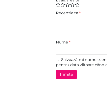
Evaluarea ta
*
Recenzia ta
*
Nume
*
Salvează-mi numele, emai
pentru data viitoare când 