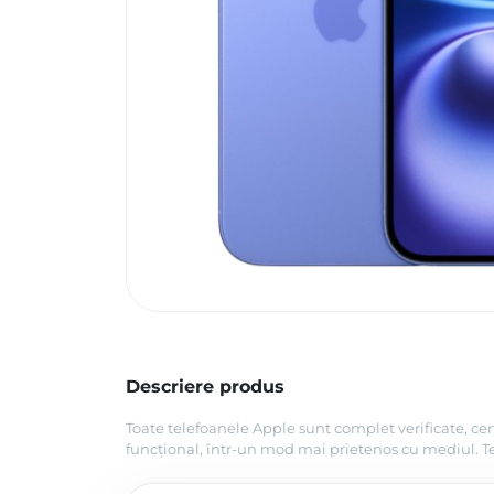
Descriere produs
Toate telefoanele Apple sunt complet verificate, cer
funcțional, într-un mod mai prietenos cu mediul. Tel