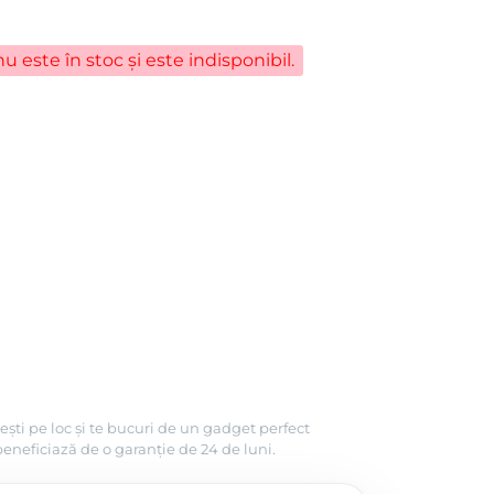
u este în stoc și este indisponibil.
ești pe loc și te bucuri de un gadget perfect
beneficiază de o garanție de 24 de luni.