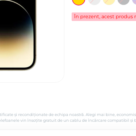
În prezent, acest produs n
tificate și recondiționate de echipa noastră. Alegi mai bine, economis
efoanele vin însoțite gratuit de un cablu de încărcare compatibil și 