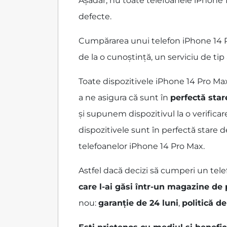
Așadar, nu toate telefoanele iPhone 1
defecte.
Cumpărarea unui telefon iPhone 14 Pr
de la o cunoștință, un serviciu de ti
Toate dispozitivele iPhone 14 Pro M
a ne asigura că sunt în
perfectă star
și supunem dispozitivul la o verificar
dispozitivele sunt în perfectă stare 
telefoanelor iPhone 14 Pro Max.
Astfel dacă decizi să cumperi un tele
care l-ai găsi într-un magazine de
nou:
garanție de 24 luni
,
politică de