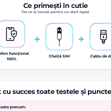
Ce primești în cutie
Tot ce ai nevoie pentru un start rapid.
+
+
efon funcțional
Cheiță SIM
Cablu de d
100%
 cu succes toate testele și punct
ctuate precum: