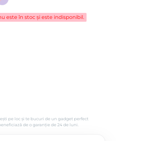
u este în stoc și este indisponibil.
ești pe loc și te bucuri de un gadget perfect
beneficiază de o garanție de 24 de luni.