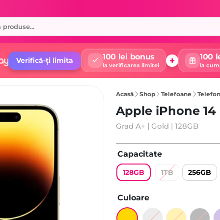
100 lei bonus
100 l
+
Verifică-ți limita
la verificarea limitei
la cum
Acasă
Shop
Telefoane
Telefon
Apple iPhone 14
Grad A+ | Gold | 128GB
Capacitate
128GB
1TB
256GB
Culoare