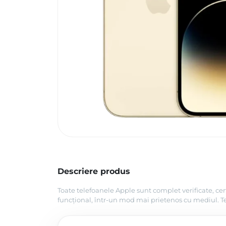
Descriere produs
Toate telefoanele Apple sunt complet verificate, cer
funcțional, într-un mod mai prietenos cu mediul. Tel