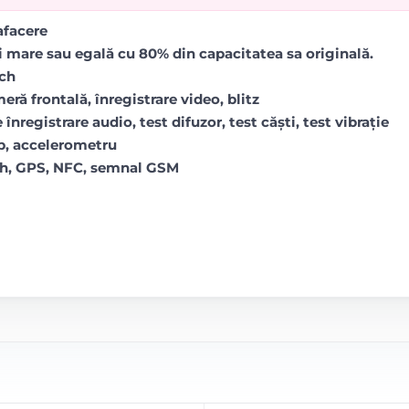
rafacere
i mare sau egală cu 80% din capacitatea sa originală.
uch
ră frontală, înregistrare video, blitz
 înregistrare audio, test difuzor, test căști, test vibrație
op, accelerometru
oth, GPS, NFC, semnal GSM