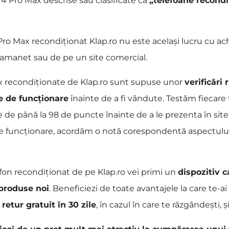
4 Pro Max descrise sau clasificate ca
„telefoane recondi
o Max recondiționat Klap.ro nu este același lucru cu ach
p amanet sau de pe un site comercial.
ax recondiționate de Klap.ro sunt supuse unor
verificări
e de funcționare
înainte de a fi vândute. Testăm fiecare
e de până la 98 de puncte înainte de a le prezenta în site
de funcționare, acordăm o notă corespondentă aspectului fi
fon recondiționat de pe Klap.ro vei primi un
dispozitiv c
 produse noi
. Beneficiezi de toate avantajele la care te-
 retur gratuit în 30 zile
, în cazul în care te răzgândești, și