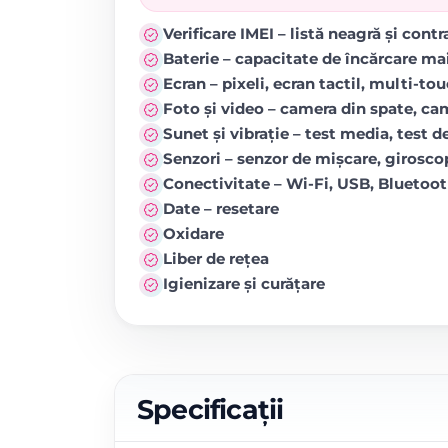
Verificare IMEI – listă neagră și cont
Baterie – capacitate de încărcare ma
Ecran – pixeli, ecran tactil, multi-to
Foto și video – camera din spate, came
Sunet și vibrație – test media, test de
Senzori – senzor de mișcare, girosc
Conectivitate – Wi-Fi, USB, Blueto
Date – resetare
Oxidare
Liber de rețea
Igienizare și curățare
Specificații