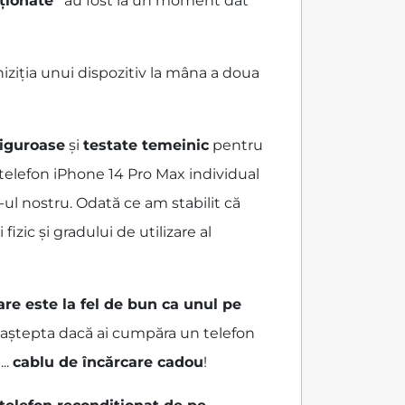
ționate”
au fost la un moment dat
iziția unui dispozitiv la mâna a doua
 riguroase
și
testate temeinic
pentru
 telefon iPhone 14 Pro Max individual
-ul nostru. Odată ce am stabilit că
zic și gradului de utilizare al
are este la fel de bun ca unul pe
ai aștepta dacă ai cumpăra un telefon
...
cablu de încărcare cadou
!