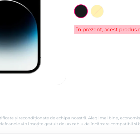
În prezent, acest produs n
tificate și recondiționate de echipa noastră. Alegi mai bine, economis
efoanele vin însoțite gratuit de un cablu de încărcare compatibil și 