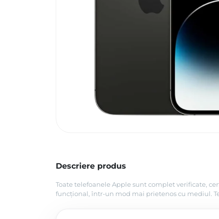
Descriere produs
Toate telefoanele Apple sunt complet verificate, cer
funcțional, într-un mod mai prietenos cu mediul. Tel