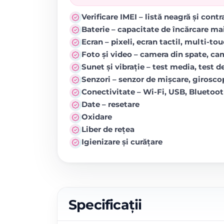
Verificare IMEI – listă neagră și cont
Baterie – capacitate de încărcare ma
Ecran – pixeli, ecran tactil, multi-to
Foto și video – camera din spate, came
Sunet și vibrație – test media, test de
Senzori – senzor de mișcare, girosc
Conectivitate – Wi-Fi, USB, Blueto
Date – resetare
Oxidare
Liber de rețea
Igienizare și curățare
Specificații