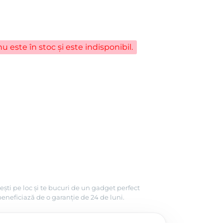
u este în stoc și este indisponibil.
ești pe loc și te bucuri de un gadget perfect
beneficiază de o garanție de 24 de luni.