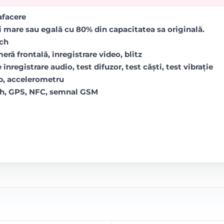
rafacere
i mare sau egală cu 80% din capacitatea sa originală.
uch
ră frontală, înregistrare video, blitz
 înregistrare audio, test difuzor, test căști, test vibrație
op, accelerometru
oth, GPS, NFC, semnal GSM