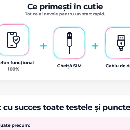
Ce primești în cutie
Tot ce ai nevoie pentru un start rapid.
+
+
efon funcțional
Cheiță SIM
Cablu de d
100%
 cu succes toate testele și punct
ctuate precum: