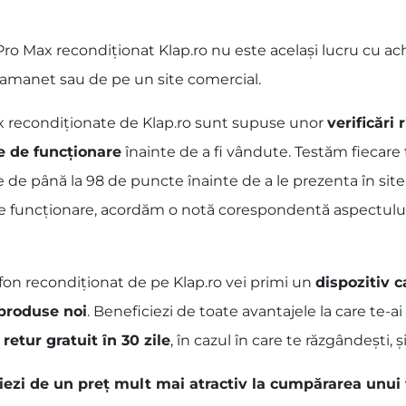
o Max recondiționat Klap.ro nu este același lucru cu ach
p amanet sau de pe un site comercial.
ax recondiționate de Klap.ro sunt supuse unor
verificări
e de funcționare
înainte de a fi vândute. Testăm fiecare
e de până la 98 de puncte înainte de a le prezenta în site
de funcționare, acordăm o notă corespondentă aspectului fi
fon recondiționat de pe Klap.ro vei primi un
dispozitiv c
 produse noi
. Beneficiezi de toate avantajele la care te-
 retur gratuit în 30 zile
, în cazul în care te răzgândești, și
ciezi de un preț mult mai atractiv la cumpărarea unui