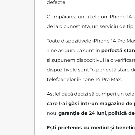
defecte.
Cumpărarea unui telefon iPhone 14 Pr
de la o cunoștință, un serviciu de ti
Toate dispozitivele iPhone 14 Pro M
a ne asigura că sunt în
perfectă star
și supunem dispozitivul la o verificar
dispozitivele sunt în perfectă stare 
telefoanelor iPhone 14 Pro Max.
Astfel dacă decizi să cumperi un tele
care l-ai găsi într-un magazine de
nou:
garanție de 24 luni
,
politică de
Ești prietenos cu mediul și benefi