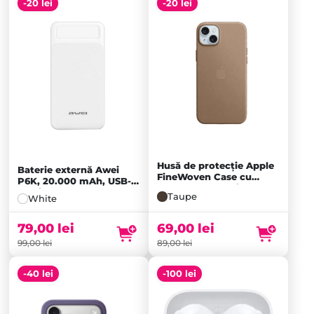
-20 lei
-20 lei
Husă de protecție Apple
Baterie externă Awei
FineWoven Case cu
P6K, 20.000 mAh, USB-
MagSafe pentru iPhone
C, Micro-USB, 2x USB-A,
Taupe
White
15 Plus, Taupe
White
69,00
lei
79,00
lei
89,00
lei
99,00
lei
-40 lei
-100 lei