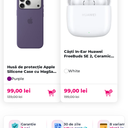
Căști In-Ear Huawei
FreeBuds SE 2, Ceramic
White
Husă de protecție Apple
White
Silicone Case cu MagSafe
pentru iPhone 17 Pro
Purple
Max, Purple Fog
99,00
lei
99,00
lei
199,00
lei
139,00
lei
Garanție
30 de zile
8 variante
2 ani
retur gratuit
plată în r