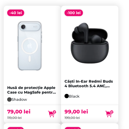
-40 lei
-100 lei
Căști In-Ear Redmi Buds
4 Bluetooth 5.4 ANC,
Husă de protecție Apple
Black
Case cu MagSafe pentru
Black
iPhone Air, Frost
Shadow
99,00
lei
79,00
lei
199,00
lei
119,00
lei