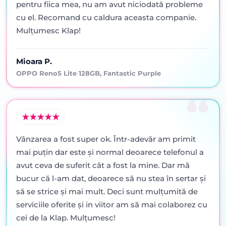
pentru fiica mea, nu am avut niciodată probleme
cu el. Recomand cu caldura aceasta companie.
Mulțumesc Klap!
Mioara P.
OPPO Reno5 Lite 128GB, Fantastic Purple
Vânzarea a fost super ok. Într-adevăr am primit
mai puţin dar este şi normal deoarece telefonul a
avut ceva de suferit cât a fost la mine. Dar mă
bucur că l-am dat, deoarece să nu stea în sertar şi
să se strice şi mai mult. Deci sunt mulţumită de
serviciile oferite şi in viitor am să mai colaborez cu
cei de la Klap. Mulţumesc!