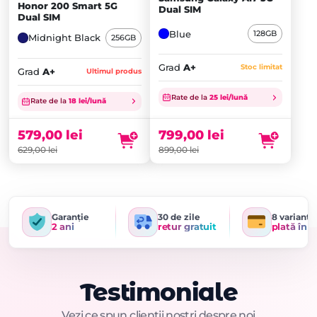
Honor 200 Smart 5G
Dual SIM
Dual SIM
Blue
128GB
Midnight Black
256GB
Grad
A+
Stoc limitat
Grad
A+
Ultimul produs
Prețul
Prețul
Rate de la
25 lei/lună
inițial
Prețul
inițial
Prețul
Rate de la
18 lei/lună
a
curent
a
curent
fost:
este:
fost:
este:
799,00
lei
579,00
lei
899,00 lei.
799,00 lei.
629,00 lei.
579,00 lei.
899,00
lei
629,00
lei
Garanție
30 de zile
8 variante
2 ani
retur gratuit
plată în r
Testimoniale
Vezi ce spun clienții noștri despre noi