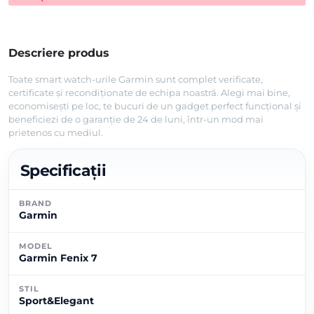
Descriere produs
Toate smart watch-urile Garmin sunt complet verificate,
certificate și recondiționate de echipa noastră. Alegi mai bine,
economisești pe loc, te bucuri de un gadget perfect funcțional și
beneficiezi de o garanție de 24 de luni, într-un mod mai
prietenos cu mediul.
Specificații
BRAND
Garmin
MODEL
Garmin Fenix 7
STIL
Sport&Elegant