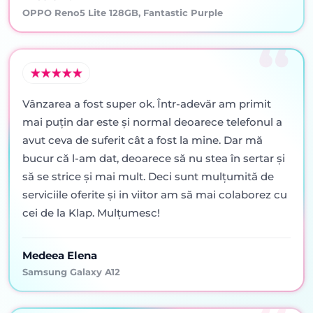
OPPO Reno5 Lite 128GB, Fantastic Purple
Vânzarea a fost super ok. Într-adevăr am primit
mai puţin dar este şi normal deoarece telefonul a
avut ceva de suferit cât a fost la mine. Dar mă
bucur că l-am dat, deoarece să nu stea în sertar şi
să se strice şi mai mult. Deci sunt mulţumită de
serviciile oferite şi in viitor am să mai colaborez cu
cei de la Klap. Mulţumesc!
Medeea Elena
Samsung Galaxy A12