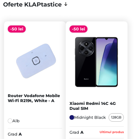
Oferte KLAPtastice
-50 lei
-50 lei
Router Vodafone Mobile
Wi-Fi R219t, White - A
Xiaomi Redmi 14C 4G
Dual SIM
Midnight Black
128GB
Alb
Grad
A
Ultimul produs
Grad
A
Prețul
Prețul