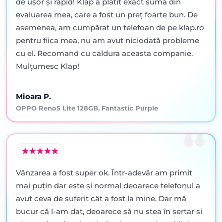
de ușor și rapid! Klap a plătit exact suma din
evaluarea mea, care a fost un preț foarte bun. De
asemenea, am cumpărat un telefoan de pe klap.ro
pentru fiica mea, nu am avut niciodată probleme
cu el. Recomand cu caldura aceasta companie.
Mulțumesc Klap!
Mioara P.
OPPO Reno5 Lite 128GB, Fantastic Purple
Vânzarea a fost super ok. Într-adevăr am primit
mai puţin dar este şi normal deoarece telefonul a
avut ceva de suferit cât a fost la mine. Dar mă
bucur că l-am dat, deoarece să nu stea în sertar şi