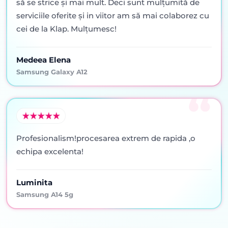
să se strice şi mai mult. Deci sunt mulţumită de
serviciile oferite şi in viitor am să mai colaborez cu
cei de la Klap. Mulţumesc!
Medeea Elena
Samsung Galaxy A12
Profesionalism!procesarea extrem de rapida ,o
echipa excelenta!
Luminita
Samsung A14 5g