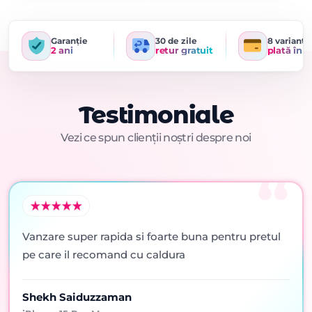
Garanție
30 de zile
8 variante
2 ani
retur gratuit
plată în r
Testimoniale
Vezi ce spun clienții noștri despre noi
Vanzare super rapida si foarte buna pentru pretul
pe care il recomand cu caldura
Shekh Saiduzzaman