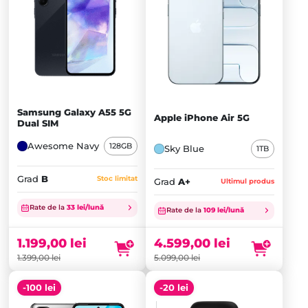
Samsung Galaxy A55 5G
Apple iPhone Air 5G
Dual SIM
Awesome Navy
128GB
Sky Blue
1TB
Grad
B
Stoc limitat
Grad
A+
Ultimul produs
Prețul
Prețul
inițial
Prețul
inițial
Prețul
Rate de la
33 lei/lună
Rate de la
109 lei/lună
a
curent
a
curent
fost:
este:
fost:
este:
1.199,00
lei
4.599,00
lei
1.399,00 lei.
1.199,00 lei.
5.099,00 lei.
4.599,00 lei.
1.399,00
lei
5.099,00
lei
-100 lei
-20 lei