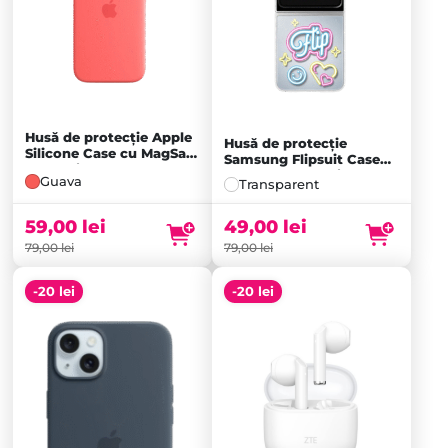
Husă de protecție Apple
Husă de protecție
Silicone Case cu MagSafe
Samsung Flipsuit Case
pentru iPhone 15 Plus,
pentru Galaxy Flip6,
Guava
Transparent
Guava
Transparentă
59,00
lei
49,00
lei
79,00
lei
79,00
lei
-20 lei
-20 lei