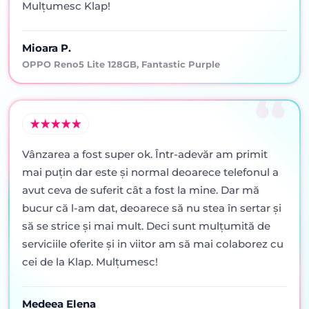
Mulțumesc Klap!
Mioara P.
OPPO Reno5 Lite 128GB, Fantastic Purple
Vânzarea a fost super ok. Într-adevăr am primit
mai puţin dar este şi normal deoarece telefonul a
avut ceva de suferit cât a fost la mine. Dar mă
bucur că l-am dat, deoarece să nu stea în sertar şi
să se strice şi mai mult. Deci sunt mulţumită de
serviciile oferite şi in viitor am să mai colaborez cu
cei de la Klap. Mulţumesc!
Medeea Elena