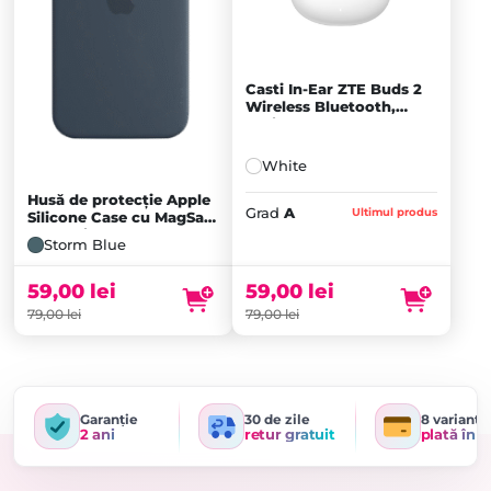
Casti In-Ear ZTE Buds 2
Wireless Bluetooth,
White - A
White
Husă de protecție Apple
Prețul
Grad
A
Ultimul produs
Silicone Case cu MagSafe
pentru iPhone 15 Plus,
inițial
Prețul
Storm Blue
Storm Blue
a
curent
fost:
este:
59,00
lei
59,00
lei
79,00 lei.
59,00 lei.
79,00
lei
79,00
lei
Garanție
30 de zile
8 variante
2 ani
retur gratuit
plată în r