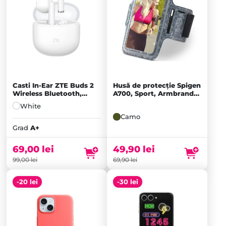
Casti In-Ear ZTE Buds 2
Husă de protecție Spigen
Wireless Bluetooth,
A700, Sport, Armbrand
White - A+
pentru Telefon 6.9 Inch,
White
Camo
Prețul
Camo
inițial
Prețul
Grad
A+
a
curent
fost:
este:
69,00
lei
49,90
lei
99,00 lei.
69,00 lei.
99,00
lei
69,90
lei
-20 lei
-30 lei