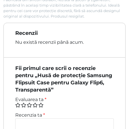
păstrând în același timp vizibilitatea clară a telefonului. Ideală
pentru cei care vor protecție discretă, fără să ascundă designul
original al dispozitivului. Produsul resigilat.
Recenzii
Nu există recenzii până acum.
Fii primul care scrii o recenzie
pentru „Husă de protecție Samsung
Flipsuit Case pentru Galaxy Flip6,
Transparentă”
Evaluarea ta
*
Recenzia ta
*