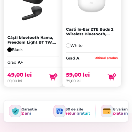
Casti In-Ear ZTE Buds 2
Wireless Bluetooth,
Căști bluetooth Hama,
White - A
Freedom Light BT TW,
White
Negru - A+
Black
Prețul
Prețul
Grad
A
Ultimul produs
inițial
Prețul
inițial
Prețul
Grad
A+
a
curent
a
curent
fost:
este:
fost:
este:
59,00
lei
49,00
lei
79,00 lei.
59,00 lei.
69,00 lei.
49,00 lei.
79,00
lei
69,00
lei
Garanție
30 de zile
8 variante
2 ani
retur gratuit
plată în r