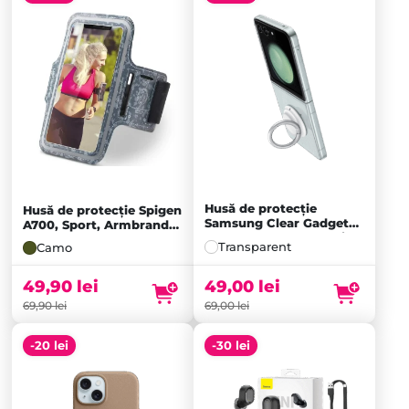
Husă de protecție
Husă de protecție Spigen
Samsung Clear Gadget
A700, Sport, Armbrand
Case pentru Galaxy Flip5,
pentru Telefon 6.9 Inch,
Transparent
Camo
Transparentă
Camo
49,90
lei
49,00
lei
69,90
lei
69,00
lei
-20 lei
-30 lei