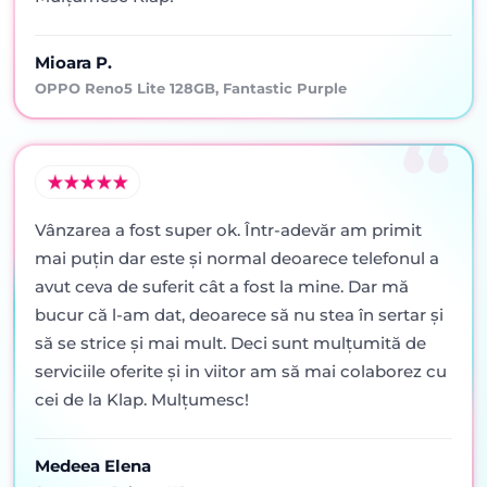
Mioara P.
OPPO Reno5 Lite 128GB, Fantastic Purple
Vânzarea a fost super ok. Într-adevăr am primit
mai puţin dar este şi normal deoarece telefonul a
avut ceva de suferit cât a fost la mine. Dar mă
bucur că l-am dat, deoarece să nu stea în sertar şi
să se strice şi mai mult. Deci sunt mulţumită de
serviciile oferite şi in viitor am să mai colaborez cu
cei de la Klap. Mulţumesc!
Medeea Elena