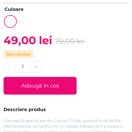
Culoare
49,00
lei
79,00
lei
Prețul
Prețul
Stoc limitat
inițial
curent
Cantitate
a
este:
Husă
de
fost:
49,00 lei.
protecție
Adaugă în coș
79,00 lei.
Samsung
Flipsuit
Case
pentru
Descriere produs
Galaxy
Concepută special pentru Galaxy Z Flip6, această husă tip flip
Flip6,
oferă protecție completă într-un design transparent și elegant.
Transparentă
Fabricată din silicon durabil, rezistă la șocuri și zgârieturi,