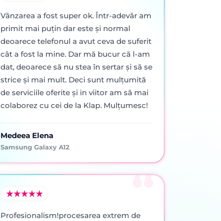
Vânzarea a fost super ok. Într-adevăr am
primit mai puţin dar este şi normal
deoarece telefonul a avut ceva de suferit
cât a fost la mine. Dar mă bucur că l-am
dat, deoarece să nu stea în sertar şi să se
strice şi mai mult. Deci sunt mulţumită
de serviciile oferite şi in viitor am să mai
colaborez cu cei de la Klap. Mulţumesc!
Medeea Elena
Samsung Galaxy A12
Profesionalism!procesarea extrem de