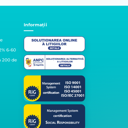
Informații
le
2% 6-60
a 200 de