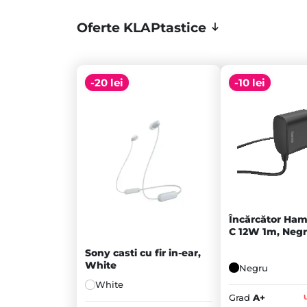
Oferte KLAPtastice
-20 lei
-10 lei
Încărcător Ham
C 12W 1m, Negr
Sony casti cu fir in-ear,
White
Negru
White
Prețul
Grad
A+