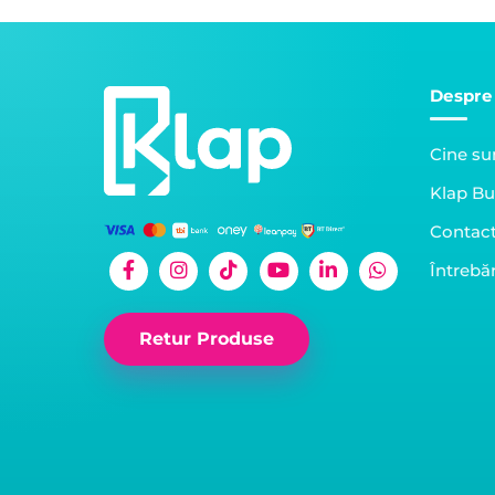
Despre
Cine s
Klap Bu
Contac
Întrebăr
Retur Produse