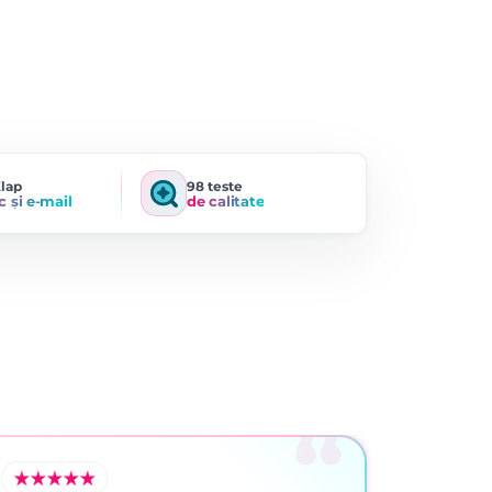
Klap
98 teste
c și e-mail
de calitate