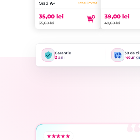
inițial
Prețul
Grad
A+
Stoc limitat
a
curent
fost:
este:
35,00
lei
39,00
lei
49,00 lei.
39,00 lei.
55,00
lei
49,00
lei
Garanție
30 de zi
2 ani
retur g