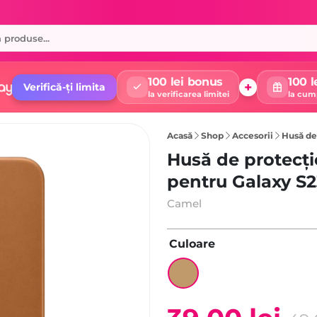
100 lei bonus
100 l
+
Verifică-ți limita
la verificarea limitei
la cum
Acasă
Shop
Accesorii
Husă de p
Husă de protecț
pentru Galaxy S2
Camel
Culoare