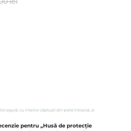
,00
lei
 sigură, cu interior căptușit din piele întoarsă, și
 recenzie pentru „Husă de protecție