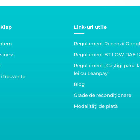
 Klap
Link-uri utile
untem
Regulament Recenzii Goog
siness
Regulament BT LOW DAE 1
t
Regulament „Câștigi până l
lei cu Leanpay”
i frecvente
Blog
Grade de recondiționare
Modalități de plată