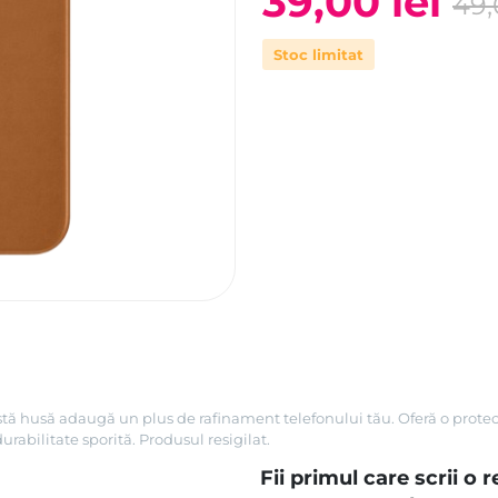
39,00
lei
49
Prețul
Prețul
Stoc limitat
inițial
curent
a
este:
fost:
39,00 lei.
49,00 lei.
stă husă adaugă un plus de rafinament telefonului tău. Oferă o protecție
rabilitate sporită. Produsul resigilat.
Fii primul care scrii o