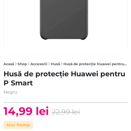
Acasă
Shop
Accesorii
Husă
Husă de protecție Huawei pentru P Smart, Negru
Husă de protecție Huawei pentru
P Smart
Negru
14,99
lei
22,99
lei
Prețul
Prețul
Stoc limitat
inițial
curent