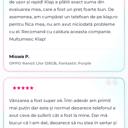
de ușor și rapid! Klap a plătit exact suma din
evaluarea mea, care a fost un preț foarte bun. De
asemenea, am cumpărat un telefoan de pe klap.ro
pentru fiica mea, nu am avut niciodată probleme
cu el. Recomand cu caldura aceasta companie.
Mulțumesc Klap!
Mioara P.
OPPO Reno5 Lite 128GB, Fantastic Purple
Vânzarea a fost super ok. Într-adevăr am primit
mai puţin dar este şi normal deoarece telefonul a
avut ceva de suferit cât a fost la mine. Dar mă
bucur că l-am dat, deoarece să nu stea în sertar şi