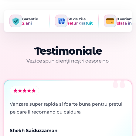
Garanție
30 de zile
8 variante
2 ani
retur gratuit
plată în r
Testimoniale
Vezi ce spun clienții noștri despre noi
Vanzare super rapida si foarte buna pentru pretul
pe care il recomand cu caldura
Shekh Saiduzzaman