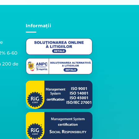
Informații
le
2% 6-60
a 200 de