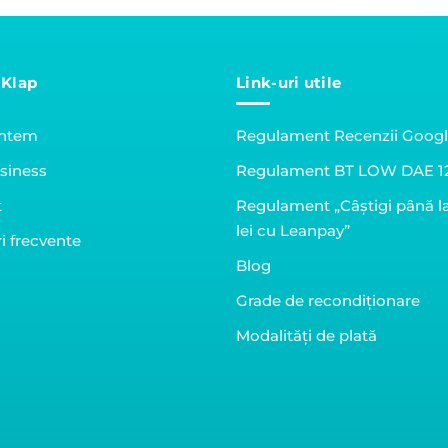
 Klap
Link-uri utile
untem
Regulament Recenzii Goog
siness
Regulament BT LOW DAE 1
t
Regulament „Câștigi până l
lei cu Leanpay”
i frecvente
Blog
Grade de recondiționare
Modalități de plată