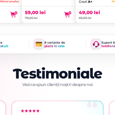
Grad
A+
Ultimul produs
St
59,00
lei
49,00
lei
79,00
lei
69,00
lei
le
8 variante de
Suport 
ratuit
plată în rate
telefoni
Testimoniale
Vezi ce spun clienții noștri despre noi