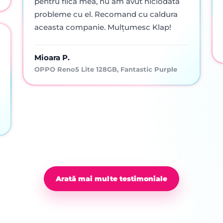
pentru fiica mea, nu am avut niciodată
probleme cu el. Recomand cu caldura
aceasta companie. Mulțumesc Klap!
Mioara P.
OPPO Reno5 Lite 128GB, Fantastic Purple
Arată mai multe testimoniale