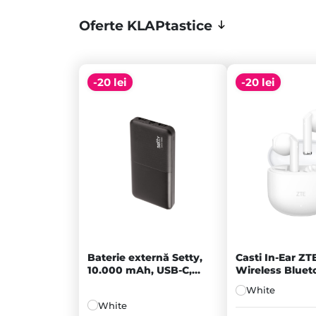
Oferte KLAPtastice
-20 lei
-20 lei
Baterie externă Setty,
Casti In-Ear ZT
10.000 mAh, USB-C,
Wireless Bluet
Micro-USB, 2x USB-A,
White - A
White
Black
Prețul
White
inițial
Prețul