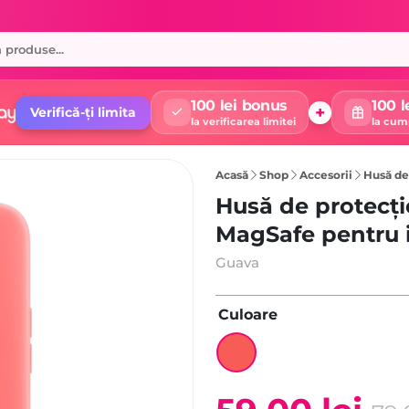
100 lei bonus
100 l
+
Verifică-ți limita
la verificarea limitei
la cum
Acasă
Shop
Accesorii
Husă de pr
Husă de protecți
MagSafe pentru 
Guava
Culoare