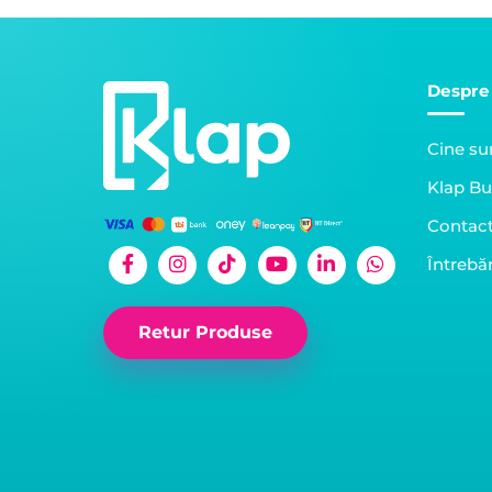
Despre
Cine s
Klap Bu
Contac
Întrebăr
Retur Produse