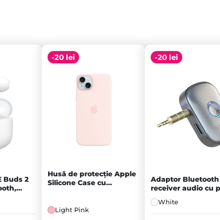
-20 lei
-20 lei
Husă de protecție Apple
E Buds 2
Adaptor Bluetooth 
Silicone Case cu
ooth,
receiver audio cu p
MagSafe pentru iPhone
AUX 3.5mm
15 Plus, Light Pink
White
Light Pink