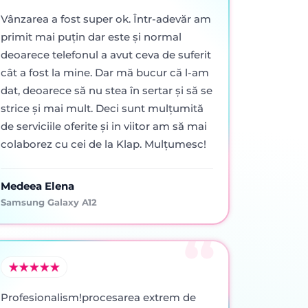
Vânzarea a fost super ok. Într-adevăr am
primit mai puţin dar este şi normal
deoarece telefonul a avut ceva de suferit
cât a fost la mine. Dar mă bucur că l-am
dat, deoarece să nu stea în sertar şi să se
strice şi mai mult. Deci sunt mulţumită
de serviciile oferite şi in viitor am să mai
colaborez cu cei de la Klap. Mulţumesc!
Medeea Elena
Samsung Galaxy A12
Profesionalism!procesarea extrem de