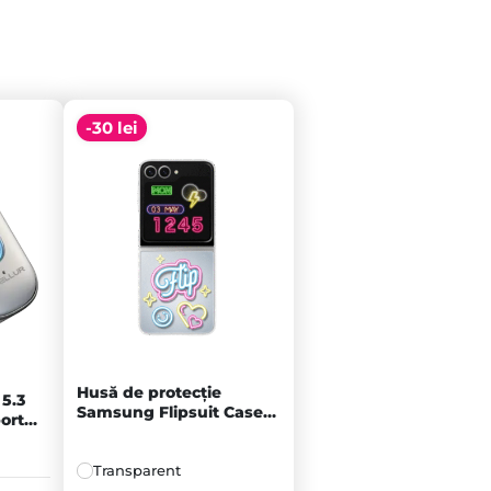
-30 lei
Husă de protecție
5.3
Samsung Flipsuit Case
ort
pentru Galaxy Flip6,
Transparentă
Transparent