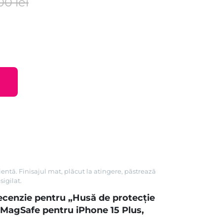
,00
lei
entă. Finisajul mat, plăcut la atingere, păstrează
sigilat.
 recenzie pentru „Husă de protecție
 MagSafe pentru iPhone 15 Plus,