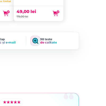
oc limitat
49,00
lei
79,00
lei
Klap
98 teste
c și e-mail
de calitate