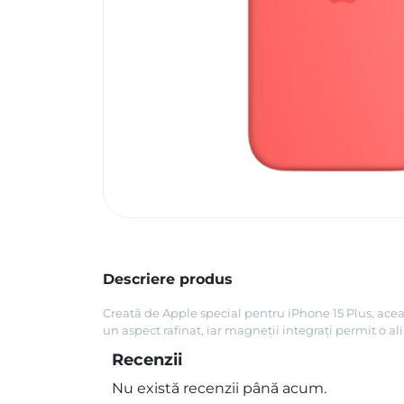
Descriere produs
Creată de Apple special pentru iPhone 15 Plus, aceas
un aspect rafinat, iar magneții integrați permit o al
Recenzii
Nu există recenzii până acum.