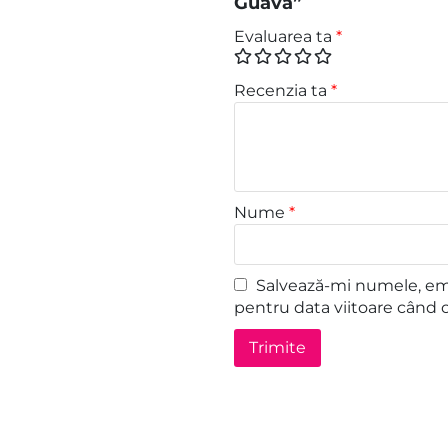
Guava”
Evaluarea ta
*
Recenzia ta
*
Nume
*
Salvează-mi numele, emai
pentru data viitoare când 