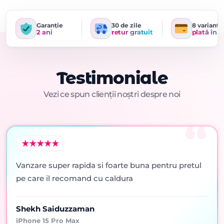
Garanție
30 de zile
8 variante
2 ani
retur gratuit
plată în r
Testimoniale
Vezi ce spun clienții noștri despre noi
Vanzare super rapida si foarte buna pentru pretul
pe care il recomand cu caldura
Shekh Saiduzzaman
iPhone 15 Pro Max