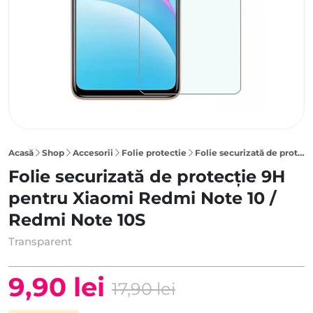
Acasă
Shop
Accesorii
Folie protectie
Folie securizată de protecție 9H pentru Xiaomi Redmi Note 10 / Redmi Note 10S, Transparent
Folie securizată de protecție 9H
pentru Xiaomi Redmi Note 10 /
Redmi Note 10S
Transparent
9,90
lei
17,90
lei
Prețul
Prețul