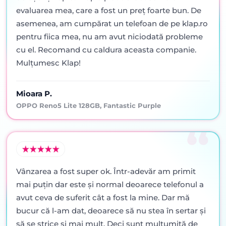
evaluarea mea, care a fost un preț foarte bun. De
asemenea, am cumpărat un telefoan de pe klap.ro
pentru fiica mea, nu am avut niciodată probleme
cu el. Recomand cu caldura aceasta companie.
Mulțumesc Klap!
Mioara P.
OPPO Reno5 Lite 128GB, Fantastic Purple
Vânzarea a fost super ok. Într-adevăr am primit
mai puţin dar este şi normal deoarece telefonul a
avut ceva de suferit cât a fost la mine. Dar mă
bucur că l-am dat, deoarece să nu stea în sertar şi
să se strice şi mai mult. Deci sunt mulţumită de