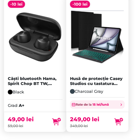
-10 lei
-100 lei
Căști bluetooth Hama,
Husă de protecție Casey
Spirit Chop BT TW,
Studios cu tastatura
Negru
iluminata, Negru
Charcoal Gray
Black
Rate de la
15 lei/lună
Grad
A+
49,00
lei
249,00
lei
59,00
lei
349,00
lei