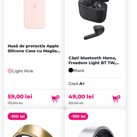
Husă de protecție Apple
Silicone Case cu MagSafe
pentru iPhone 15 Plus,
Căști bluetooth Hama,
Light Pink
Freedom Light BT TW,
Negru - A+
Black
Light Pink
Prețul
inițial
Prețul
Grad
A+
a
curent
fost:
este:
59,00
lei
49,00
lei
69,00 lei.
49,00 lei.
79,00
lei
69,00
lei
-100 lei
-100 lei