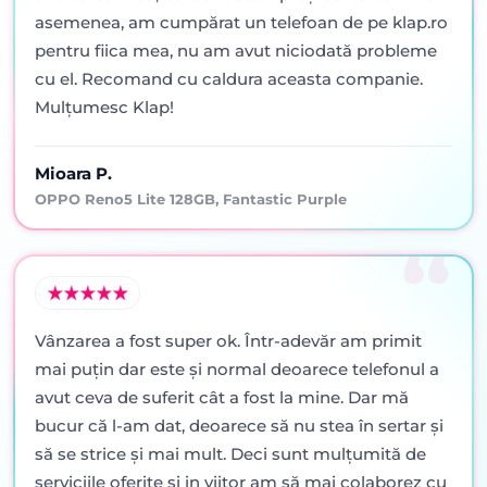
asemenea, am cumpărat un telefoan de pe klap.ro
pentru fiica mea, nu am avut niciodată probleme
cu el. Recomand cu caldura aceasta companie.
Mulțumesc Klap!
Mioara P.
OPPO Reno5 Lite 128GB, Fantastic Purple
Vânzarea a fost super ok. Într-adevăr am primit
mai puţin dar este şi normal deoarece telefonul a
avut ceva de suferit cât a fost la mine. Dar mă
bucur că l-am dat, deoarece să nu stea în sertar şi
să se strice şi mai mult. Deci sunt mulţumită de
serviciile oferite şi in viitor am să mai colaborez cu