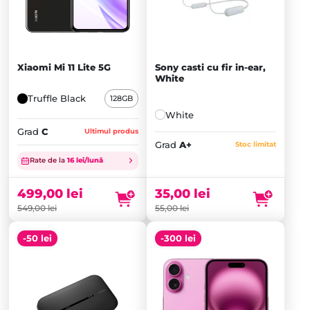
Xiaomi Mi 11 Lite 5G
Sony casti cu fir in-ear,
White
Truffle Black
128GB
White
Grad
C
Ultimul produs
Prețul
Grad
A+
Stoc limitat
inițial
Prețul
Rate de la
16 lei/lună
a
curent
fost:
este:
499,00
lei
35,00
lei
549,00 lei.
499,00 lei.
549,00
lei
55,00
lei
-50 lei
-300 lei