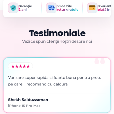
Garanție
30 de zile
8 variante
2 ani
retur gratuit
plată în r
Testimoniale
Vezi ce spun clienții noștri despre noi
Vanzare super rapida si foarte buna pentru pretul
pe care il recomand cu caldura
Shekh Saiduzzaman
iPhone 15 Pro Max