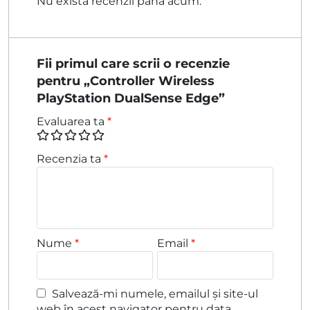
Nu există recenzii până acum.
Fii primul care scrii o recenzie
pentru „Controller Wireless
PlayStation DualSense Edge”
Evaluarea ta
*
Recenzia ta
*
Nume
*
Email
*
Salvează-mi numele, emailul și site-ul
web în acest navigator pentru data