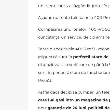
un client care s-a răzgândit (totul în 
Așadar, nu toate telefoanele 400 Pro 
Cumpărarea unui telefon 400 Pro 5G re
cunoștință, un serviciu de tip amane
Toate dispozitivele 400 Pro 5G reco
asigura că sunt în
perfectă stare de
dispozitivul la o verificare de până l
sunt în perfectă stare de funcționare
Pro 5G.
Astfel dacă decizi să cumperi un tele
care l-ai găsi într-un magazine de
nou:
garanție de 24 luni
,
politică de