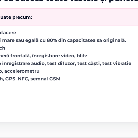
ctuate precum:
rafacere
i mare sau egală cu 80% din capacitatea sa originală.
uch
ră frontală, înregistrare video, blitz
 înregistrare audio, test difuzor, test căști, test vibrație
op, accelerometru
oth, GPS, NFC, semnal GSM