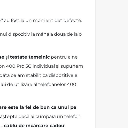
e”
au fost la un moment dat defecte.
nui dispozitiv la mâna a doua de la o
se
și
testate temeinic
pentru a ne
efon 400 Pro 5G individual și supunem
dată ce am stabilit că dispozitivele
ui de utilizare al telefoanelor 400
are este la fel de bun ca unul pe
ai aștepta dacă ai cumpăra un telefon
...
cablu de încărcare cadou
!