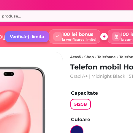
100 lei bonus
100 l
+
Verifică-ți limita
la verificarea limitei
la cum
Acasă
Shop
Telefoane
Telefon
Telefon mobil H
Grad A+ | Midnight Black | 
Capacitate
512GB
Culoare