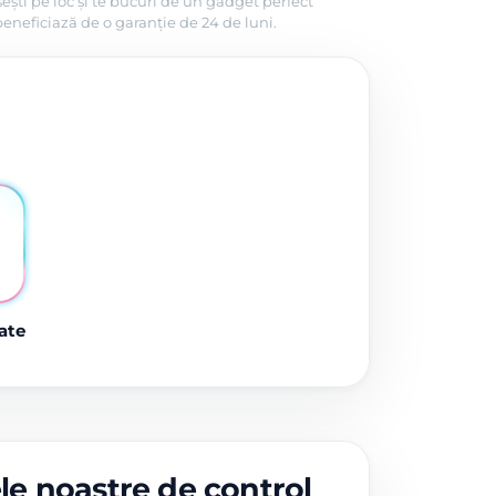
ești pe loc și te bucuri de un gadget perfect
beneficiază de o garanție de 24 de luni.
ate
ele noastre de control