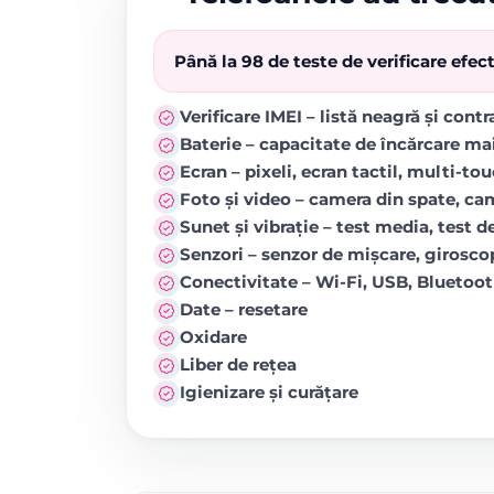
Până la 98 de teste de verificare efe
Verificare IMEI – listă neagră și cont
Baterie – capacitate de încărcare ma
Ecran – pixeli, ecran tactil, multi-to
Foto și video – camera din spate, came
Sunet și vibrație – test media, test de
Senzori – senzor de mișcare, girosc
Conectivitate – Wi-Fi, USB, Blueto
Date – resetare
Oxidare
Liber de rețea
Igienizare și curățare