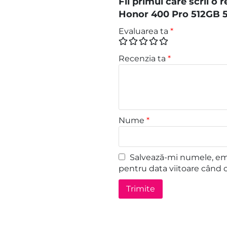
Fii primul care scrii o
Honor 400 Pro 512GB 5
Evaluarea ta
*
Recenzia ta
*
Nume
*
Salvează-mi numele, emai
pentru data viitoare când 