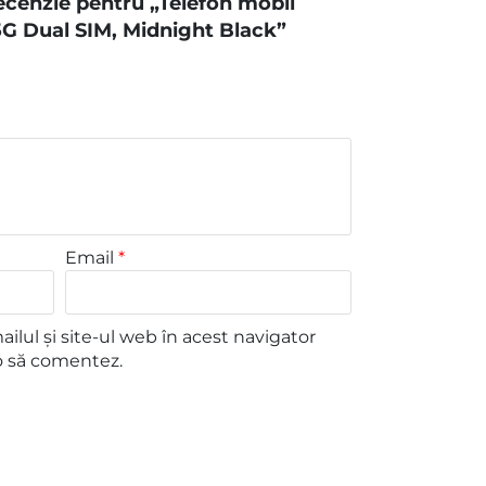
 recenzie pentru „Telefon mobil
G Dual SIM, Midnight Black”
Email
*
lul și site-ul web în acest navigator
o să comentez.