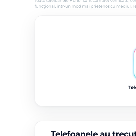
Toate telefoanele Honor sunt complet verificate, cer
funcțional, într-un mod mai prietenos cu mediul. Tel
Tel
Telefoanele au trecut