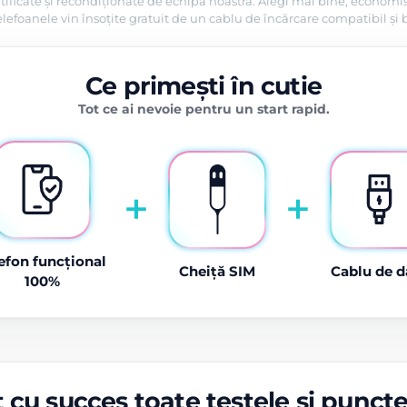
tificate și recondiționate de echipa noastră. Alegi mai bine, economis
efoanele vin însoțite gratuit de un cablu de încărcare compatibil și 
Ce primești în cutie
Tot ce ai nevoie pentru un start rapid.
+
+
efon funcțional
Cheiță SIM
Cablu de d
100%
 cu succes toate testele și punct