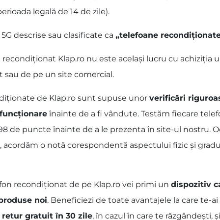
perioada legală de 14 de zile).
5G descrise sau clasificate ca
„telefoane recondiționat
condiționat Klap.ro nu este același lucru cu achiziția u
t sau de pe un site comercial.
ndiționate de Klap.ro sunt supuse unor
verificări riguroa
 funcționare
înainte de a fi vândute. Testăm fiecare tel
a 98 de puncte înainte de a le prezenta în site-ul nostru. O
, acordăm o notă corespondentă aspectului fizic și gradul
fon recondiționat de pe Klap.ro vei primi un
dispozitiv c
 produse noi
. Beneficiezi de toate avantajele la care te-
 retur gratuit în 30 zile
, în cazul în care te răzgândești, și