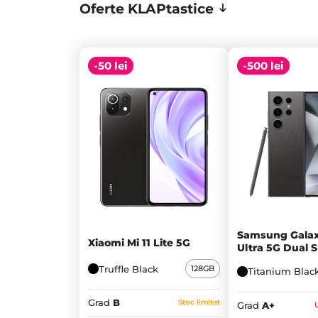
Oferte KLAPtastice
-50 lei
-500 lei
Samsung Galax
Xiaomi Mi 11 Lite 5G
Ultra 5G Dual 
Truffle Black
128GB
Titanium Blac
Grad
B
Stoc limitat
Grad
A+