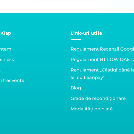
 Klap
Link-uri utile
untem
Regulament Recenzii Goog
siness
Regulament BT LOW DAE 1
t
Regulament „Câștigi până l
lei cu Leanpay”
i frecvente
Blog
Grade de recondiționare
Modalități de plată