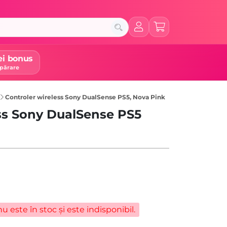
ei bonus
părare
Controler wireless Sony DualSense PS5, Nova Pink
ess Sony DualSense PS5
u este în stoc și este indisponibil.