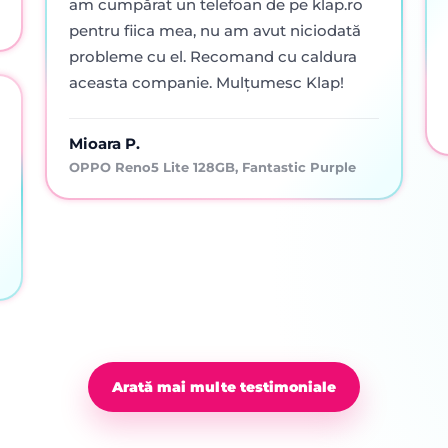
am cumpărat un telefoan de pe klap.ro
pentru fiica mea, nu am avut niciodată
probleme cu el. Recomand cu caldura
aceasta companie. Mulțumesc Klap!
Mioara P.
OPPO Reno5 Lite 128GB, Fantastic Purple
Arată mai multe testimoniale