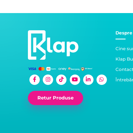
Despre
Cine s
Klap Bu
Contac
Întrebăr
Retur Produse