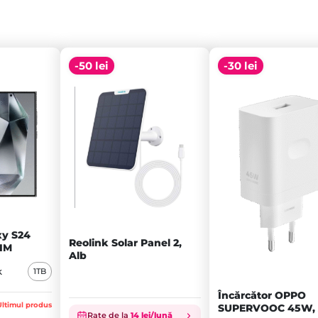
-50 lei
-30 lei
y S24
Reolink Solar Panel 2,
SIM
Alb
k
1TB
Încărcător OPPO
Ultimul produs
SUPERVOOC 45W, A
Rate de la
14 lei/lună