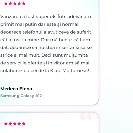
Vânzarea a fost super ok. Într-adevăr am
primit mai puţin dar este şi normal
deoarece telefonul a avut ceva de suferit
cât a fost la mine. Dar mă bucur că l-am
dat, deoarece să nu stea în sertar şi să se
strice şi mai mult. Deci sunt mulţumită
de serviciile oferite şi in viitor am să mai
colaborez cu cei de la Klap. Mulţumesc!
Medeea Elena
Samsung Galaxy A12