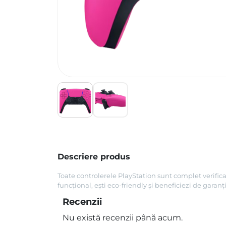
Descriere produs
Toate controlerele PlayStation sunt complet verifica
funcțional, ești eco-friendly și beneficiezi de garanți
Recenzii
Nu există recenzii până acum.