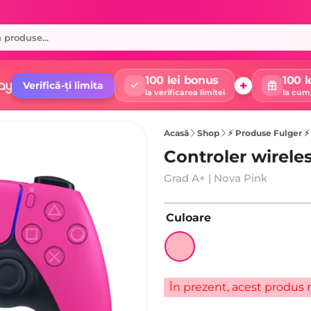
100 lei bonus
100 l
+
Verifică-ți limita
la verificarea limitei
la cum
Acasă
Shop
⚡ Produse Fulger ⚡
Controler wirel
Grad A+ | Nova Pink
Culoare
În prezent, acest produs n