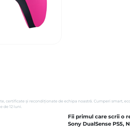
te, certificate și recondiționate de echipa noastră. Cumperi smart, ec
e de 12 luni.
Fii primul care scrii o
Sony DualSense PS5, N