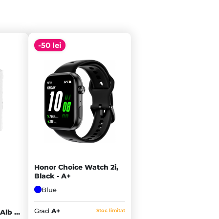
-50 lei
Honor Choice Watch 2i,
Black - A+
Blue
Grad
A+
Stoc limitat
lb -