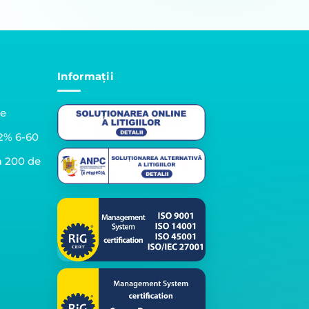
Informații
le
2% 6-60
a 200 de