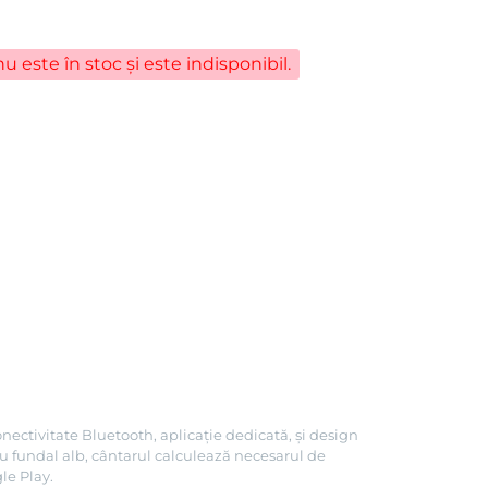
u este în stoc și este indisponibil.
ectivitate Bluetooth, aplicație dedicată, și design
cu fundal alb, cântarul calculează necesarul de
le Play.