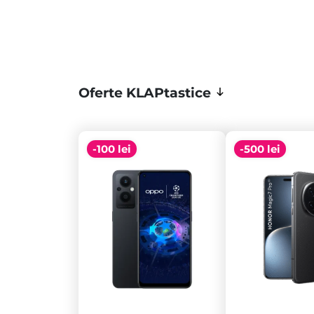
Oferte KLAPtastice
-100 lei
-500 lei