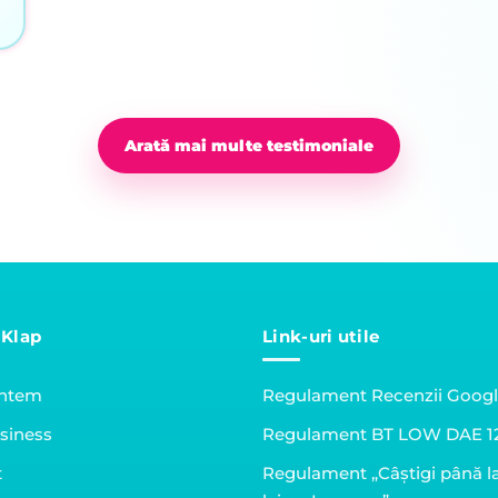
Arată mai multe testimoniale
 Klap
Link-uri utile
untem
Regulament Recenzii Goog
siness
Regulament BT LOW DAE 1
t
Regulament „Câștigi până l