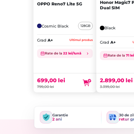
Honor Magic7 
OPPO Reno7 Lite 5G
Dual SIM
Cosmic Black
128GB
Black
Grad
A+
Ultimul produs
Grad
A+
Rate de la
22 lei/lună
Rate de la
71 le
Prețul
Prețul
inițial
Prețul
inițial
Prețul
a
curent
a
curent
fost:
este:
fost:
este:
699,00
lei
2.899,00
lei
799,00 lei.
699,00 lei.
3.399,00 lei.
2.899,00 lei.
799,00
lei
3.399,00
lei
Garanție
30 de zi
2 ani
retur g