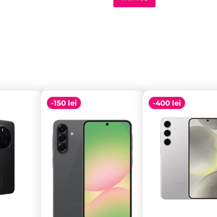
-150 lei
-400 lei