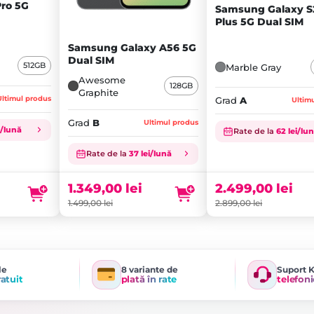
Pro 5G
Samsung Galaxy S
Plus 5G Dual SIM
Samsung Galaxy A56 5G
Dual SIM
512GB
Marble Gray
Awesome
128GB
Graphite
Ultimul produs
Grad
A
Ultim
Grad
B
Ultimul produs
i/lună
Rate de la
62 lei/lu
Prețul
Prețul
inițial
Prețul
inițial
Prețul
Rate de la
37 lei/lună
a
curent
a
curent
fost:
este:
fost:
este:
2.499,00
lei
1.349,00
lei
2.899,00 lei.
2.499,00 lei.
1.499,00 lei.
1.349,00 lei.
2.899,00
lei
1.499,00
lei
le
8 variante de
Suport 
ratuit
plată în rate
telefoni