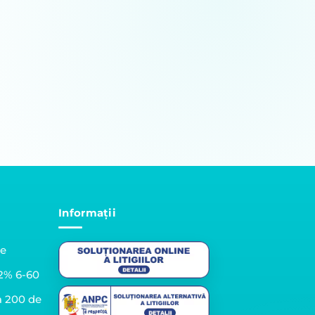
Informații
le
2% 6-60
a 200 de