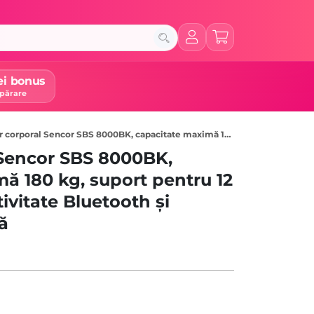
ei bonus
părare
l Sencor SBS 8000BK, capacitate maximă 180 kg, suport pentru 12 utilizatori, conectivitate Bluetooth și aplicație dedicată, Black
 Sencor SBS 8000BK,
ă 180 kg, suport pentru 12
tivitate Bluetooth și
ă