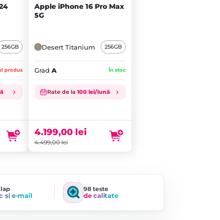
24
Apple iPhone 16 Pro Max
5G
Desert Titanium
256GB
256GB
Grad
A
ul produs
În stoc
nă
Rate de la
100 lei/lună
Prețul
inițial
Prețul
a
curent
fost:
este:
4.199,00
lei
4.499,00 lei.
4.199,00 lei.
4.499,00
lei
Klap
98 teste
c și e-mail
de calitate