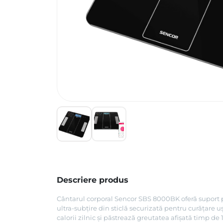
Descriere produs
Cântarul corporal Sencor SBS 8000BK oferă suport pe
ultra-subțire din sticlă securizată pentru curățare
calorii zilnic și păstrează greutatea afișată timp d