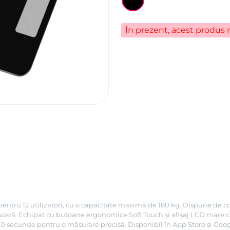
În prezent, acest produs n
ntru 12 utilizatori, cu o capacitate maximă de 180 kg. Dispune de con
 ușoară. Echipat cu butoane ergonomice Soft Touch și afișaj LCD mare 
e 10 secunde pentru o măsurare precisă. Disponibil în App Store și Goog