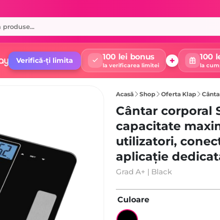
100 lei bonus
100 l
+
Verifică-ți limita
la verificarea limitei
la cum
Acasă
Shop
Oferta Klap
Cântar corpora
Cântar corporal
capacitate maxim
utilizatori, conec
aplicație dedicat
Grad A+ | Black
Culoare