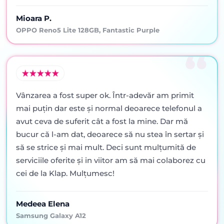
Mioara P.
OPPO Reno5 Lite 128GB, Fantastic Purple
Vânzarea a fost super ok. Într-adevăr am primit
mai puţin dar este şi normal deoarece telefonul a
avut ceva de suferit cât a fost la mine. Dar mă
bucur că l-am dat, deoarece să nu stea în sertar şi
să se strice şi mai mult. Deci sunt mulţumită de
serviciile oferite şi in viitor am să mai colaborez cu
cei de la Klap. Mulţumesc!
Medeea Elena
Samsung Galaxy A12