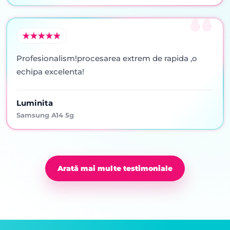
Profesionalism!procesarea extrem de rapida ,o
echipa excelenta!
Luminita
Samsung A14 5g
Arată mai multe testimoniale