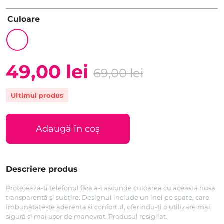
Culoare
49,00
lei
69,00
lei
Prețul
Prețul
Ultimul produs
inițial
curent
a
este:
Adaugă în coș
fost:
49,00 lei.
69,00 lei.
Descriere produs
Protejează-ți telefonul fără a-i ascunde culoarea cu această husă
transparentă și subțire. Designul include un inel pe spate, care
îmbunătățește aderenta și confortul, oferindu-ți o utilizare mai
sigură și mai ușor de manevrat. Produsul resigilat.