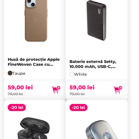
Husă de protecție Apple
Baterie externă Setty,
FineWoven Case cu
10.000 mAh, USB-C,
MagSafe pentru iPhone
Micro-USB, 2x USB-A,
Taupe
15, Taupe
White
Black
59,00
lei
59,00
lei
79,00
lei
79,00
lei
-20 lei
-20 lei