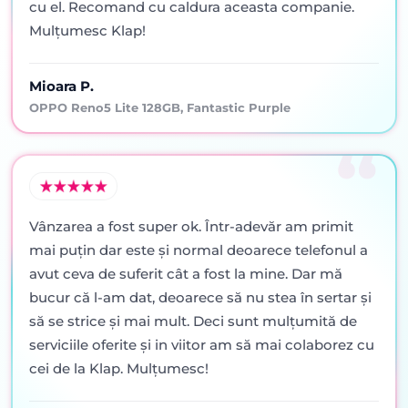
cu el. Recomand cu caldura aceasta companie.
Mulțumesc Klap!
Mioara P.
OPPO Reno5 Lite 128GB, Fantastic Purple
Vânzarea a fost super ok. Într-adevăr am primit
mai puţin dar este şi normal deoarece telefonul a
avut ceva de suferit cât a fost la mine. Dar mă
bucur că l-am dat, deoarece să nu stea în sertar şi
să se strice şi mai mult. Deci sunt mulţumită de
serviciile oferite şi in viitor am să mai colaborez cu
cei de la Klap. Mulţumesc!