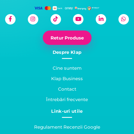
Însă, nu trebuie să te
îngrijorezi, există
numeroase soluții la
care poți apela, mai
ales în situația în care
blocarea telefonului
Retur Produse
este determinată […]
Despre Klap
Cine suntem
Klap Business
Contact
Întrebări frecvente
Link-uri utile
Regulament Recenzii Google