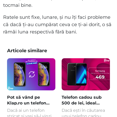
tocmai bine.
Ratele sunt fixe, lunare, și nu îți faci probleme
că dacă ți-au cumpărat ceva ce ți-ai dorit, o să
rămâi luna respectivă fără bani.
Articole similare
Pot să vând pe
Telefon cadou sub
Klap.ro un telefon
500 de lei, ideal
stricat?
pentru părinții tăi
Dacă ai un telefon
Dacă ești în căutarea
stricat și vrei să-l vinzi,
unui telefon cadou