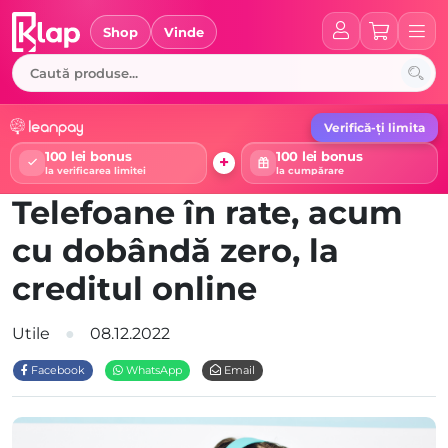
Skip
to
Shop
Vinde
content
Verifică-ți limita
100 lei bonus
100 lei bonus
+
la verificarea limitei
la cumpărare
Telefoane în rate, acum
cu dobândă zero, la
creditul online
Utile
08.12.2022
Facebook
WhatsApp
Email