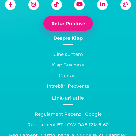
numeroase soluții la
care poți apela, mai
ales în situația în care
blocarea telefonului
Retur Produse
este determinată […]
Despre Klap
Cine suntem
Klap Business
Contact
Întrebări frecvente
Link-uri utile
Regulament Recenzii Google
Regulament BT LOW DAE 12% 6-60
Regulament „Câștigi până la 200 de lei cu Leanpay”