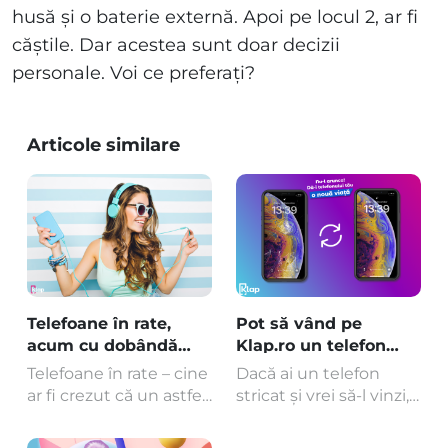
husă și o baterie externă. Apoi pe locul 2, ar fi
căștile. Dar acestea sunt doar decizii
personale. Voi ce preferați?
Articole similare
Telefoane în rate,
Pot să vând pe
acum cu dobândă
Klap.ro un telefon
zero, la creditul
stricat?
Telefoane în rate – cine
Dacă ai un telefon
online
ar fi crezut că un astfel
stricat și vrei să-l vinzi,
de lucru este posibil,
trebuie să știi că una
mai ales când vorbim
dintre cele mai bune