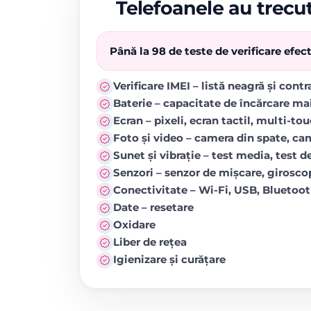
Telefoanele au trecut
Până la 98 de teste de verificare efe
Verificare IMEI – listă neagră și cont
Baterie – capacitate de încărcare ma
Ecran – pixeli, ecran tactil, multi-to
Foto și video – camera din spate, came
Sunet și vibrație – test media, test de
Senzori – senzor de mișcare, girosc
Conectivitate – Wi-Fi, USB, Blueto
Date – resetare
Oxidare
Liber de rețea
Igienizare și curățare