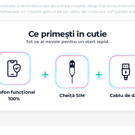
rtificate și recondiționate de echipa noastră. Alegi mai bine, economi
efoanele vin însoțite gratuit de un cablu de încărcare compatibil și 
Ce primești în cutie
Tot ce ai nevoie pentru un start rapid.
+
+
efon funcțional
Cheiță SIM
Cablu de d
100%