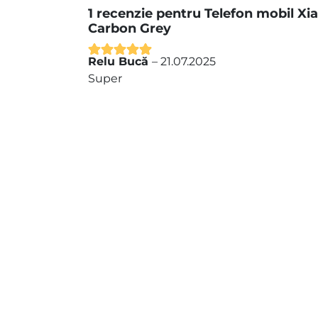
1 recenzie pentru
Telefon mobil Xi
Carbon Grey
Relu Bucă
–
21.07.2025
Evaluat la
5
Super
din 5