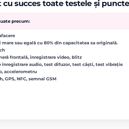
 cu succes toate testele și punct
ctuate precum:
rafacere
i mare sau egală cu 80% din capacitatea sa originală.
uch
ră frontală, înregistrare video, blitz
 înregistrare audio, test difuzor, test căști, test vibrație
op, accelerometru
oth, GPS, NFC, semnal GSM