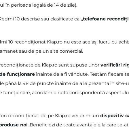
ul în perioada legală de 14 de zile).
Redmi 10 descrise sau clasificate ca
„telefoane recondiț
 10 recondiționat Klap.ro nu este același lucru cu achiz
p amanet sau de pe un site comercial.
 recondiționate de Klap.ro sunt supuse unor
verificări r
 de funcționare
înainte de a fi vândute. Testăm fiecare t
de până la 98 de puncte înainte de a le prezenta în site-u
de funcționare, acordăm o notă corespondentă aspectului fi
fon recondiționat de pe Klap.ro vei primi un
dispozitiv c
 produse noi
. Beneficiezi de toate avantajele la care te-