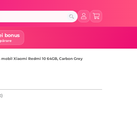
ei bonus
părare
n mobil Xiaomi Redmi 10 64GB, Carbon Grey
t)