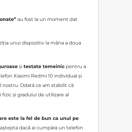
ionate”
au fost la un moment dat
iția unui dispozitiv la mâna a doua
iguroase
și
testate temeinic
pentru a
elefon Xiaomi Redmi 10 individual și
l nostru. Odată ce am stabilit că
zic și gradului de utilizare al
are este la fel de bun ca unul pe
ai aștepta dacă ai cumpăra un telefon