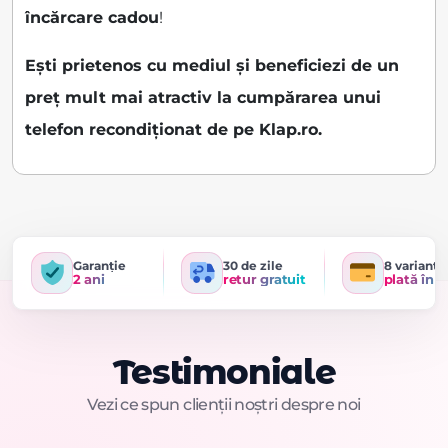
încărcare cadou
!
Ești prietenos cu mediul și beneficiezi de un
preț mult mai atractiv la cumpărarea unui
telefon recondiționat de pe Klap.ro.
Garanție
30 de zile
8 variante
2 ani
retur gratuit
plată în r
Testimoniale
Vezi ce spun clienții noștri despre noi