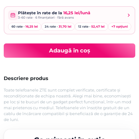
Prețul
Prețul
inițial
curent
Plătește în rate de la
16,25 lei/lună
3–60
rate ·
6
finanțatori · fără avans
a
este:
60 rate ·
16,25 lei
24 rate ·
31,70 lei
12 rate ·
52,47 lei
+
7
opțiuni
fost:
499,00 lei.
599,00 lei.
Adaugă în coș
Descriere produs
Toate telefoanele ZTE sunt complet verificate, certificate și
recondiționate de echipa noastră. Alegi mai bine, economisești
pe loc și te bucuri de un gadget perfect funcțional, într-un mod
mai prietenos cu mediul. Telefoanele vin însoțite gratuit de un
cablu de încărcare compatibil și beneficiază de o garanție de 24
de luni.