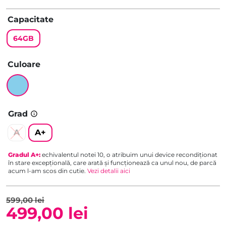
Capacitate
64GB
Culoare
Grad
A
A+
Gradul
A+
:
echivalentul notei 10, o atribuim unui device recondiționat
în stare excepțională, care arată și funcționează ca unul nou, de parcă
acum l-am scos din cutie.
Vezi detalii aici
599,00
lei
499,00
lei