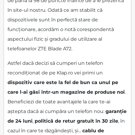
de până la 98 de puncte înainte de a le prezenta
în site-ul nostru. Odată ce am stabilit că
dispozitivele sunt în perfectă stare de
funcționare, acordăm o notă corespondentă
aspectului fizic și gradului de utilizare al
telefoanelor ZTE Blade A72.
Astfel dacă decizi să cumperi un telefon
recondiționat de pe Klap.ro vei primi un
dispozitiv care este la fel de bun ca unul pe
care l-ai găsi într-un magazine de produse noi
.
Beneficiezi de toate avantajele la care te-ai
aștepta dacă ai cumpăra un telefon nou:
garanție
de 24 luni
,
politică de retur gratuit în 30 zile
, în
cazul în care te răzgândești, și...
cablu de