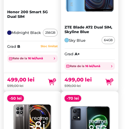
Honor 200 Smart 5G
Dual SIM
ZTE Blade A72 Dual SIM,
Skyline Blue
Midnight Black
256GB
Sky Blue
64GB
Grad
B
Stoc limitat
Grad
A+
Prețul
Prețul
Rate de la
16 lei/lună
inițial
Prețul
inițial
Prețul
Rate de la
16 lei/lună
a
curent
a
curent
fost:
este:
fost:
este:
499,00
lei
499,00
lei
599,00 lei.
499,00 lei.
599,00 lei.
499,00 lei.
599,00
lei
599,00
lei
-50 lei
-70 lei