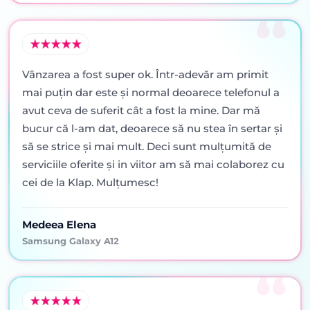
Vânzarea a fost super ok. Într-adevăr am primit
mai puţin dar este şi normal deoarece telefonul a
avut ceva de suferit cât a fost la mine. Dar mă
bucur că l-am dat, deoarece să nu stea în sertar şi
să se strice şi mai mult. Deci sunt mulţumită de
serviciile oferite şi in viitor am să mai colaborez cu
cei de la Klap. Mulţumesc!
Medeea Elena
Samsung Galaxy A12