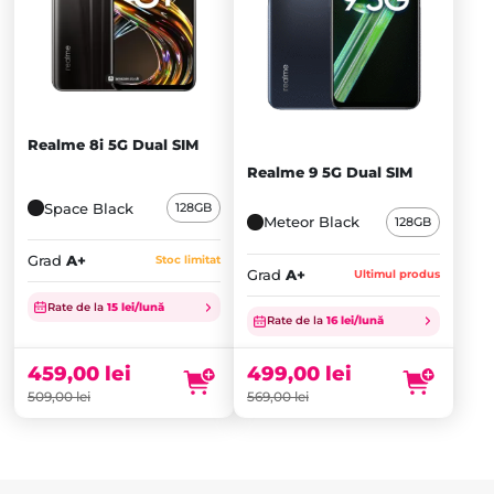
Realme 8i 5G Dual SIM
Realme 9 5G Dual SIM
Space Black
128GB
Meteor Black
128GB
Grad
A+
Stoc limitat
Grad
A+
Ultimul produs
Prețul
Prețul
Rate de la
15 lei/lună
inițial
Prețul
inițial
Prețul
Rate de la
16 lei/lună
a
curent
a
curent
fost:
este:
fost:
este:
459,00
lei
499,00
lei
509,00 lei.
459,00 lei.
569,00 lei.
499,00 lei.
509,00
lei
569,00
lei