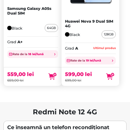
Samsung Galaxy A05s
Dual SIM
Huawei Nova 9 Dual SIM
4G
Black
64GB
Black
128GB
Grad
A+
Grad
A
Ultimul produs
Prețul
Prețul
Rate de la
18 lei/lună
inițial
Prețul
inițial
Prețul
Rate de la
19 lei/lună
a
curent
a
curent
fost:
este:
fost:
este:
559,00
lei
599,00
lei
659,00 lei.
559,00 lei.
699,00 lei.
599,00 lei.
659,00
lei
699,00
lei
Redmi Note 12 4G
Ce înseamnă un telefon recondiționat