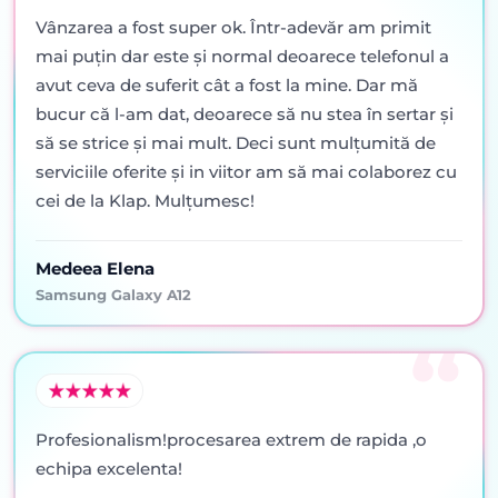
Vânzarea a fost super ok. Într-adevăr am primit
mai puţin dar este şi normal deoarece telefonul a
avut ceva de suferit cât a fost la mine. Dar mă
bucur că l-am dat, deoarece să nu stea în sertar şi
să se strice şi mai mult. Deci sunt mulţumită de
serviciile oferite şi in viitor am să mai colaborez cu
cei de la Klap. Mulţumesc!
Medeea Elena
Samsung Galaxy A12
Profesionalism!procesarea extrem de rapida ,o
echipa excelenta!