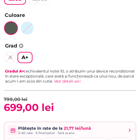
Culoare
Grad
A
A+
Gradul
A+
:
echivalentul notei 10, o atribuim unui device recondiționat
în stare excepțională, care arată și funcționează ca unul nou, de parcă
acum l-am scos din cutie.
Vezi detalii aici
799,00
lei
699,00
lei
Prețul
Prețul
inițial
curent
Plătește în rate de la
21,77 lei/lună
3–60
rate ·
6
finanțatori · fără avans
a
este: