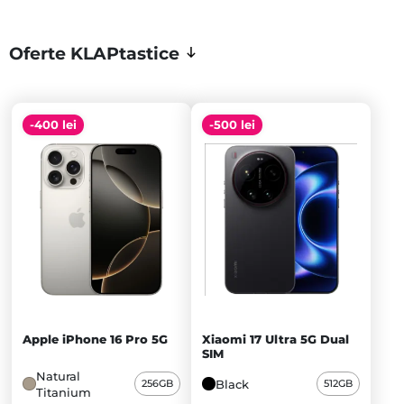
Oferte KLAPtastice
-400 lei
-500 lei
Apple iPhone 16 Pro 5G
Xiaomi 17 Ultra 5G Dual
SIM
Natural
Black
256GB
512GB
Titanium