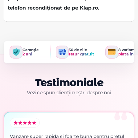
telefon recondiționat de pe Klap.ro.
Garanție
30 de zile
8 variante
2 ani
retur gratuit
plată în r
Testimoniale
Vezi ce spun clienții noștri despre noi
Vanzare super rapida si foarte buna pentru pretul