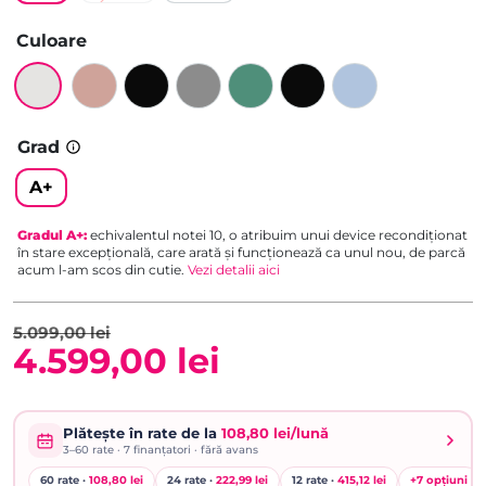
Culoare
Grad
A+
Gradul
A+
:
echivalentul notei 10, o atribuim unui device recondiționat
în stare excepțională, care arată și funcționează ca unul nou, de parcă
acum l-am scos din cutie.
Vezi detalii aici
5.099,00
lei
4.599,00
lei
Prețul
Prețul
inițial
curent
Plătește în rate de la
108,80 lei/lună
3–60
rate ·
7
finanțatori · fără avans
a
este:
60 rate ·
108,80 lei
24 rate ·
222,99 lei
12 rate ·
415,12 lei
+
7
opțiuni