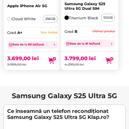
Samsung Galaxy S25
Apple iPhone Air 5G
Ultra 5G Dual SIM
Titanium Black
512GB
Cloud White
256GB
Grad
B
Ultimul produs
Grad
A+
Stoc limitat
Prețul
Prețul
inițial
Prețul
inițial
Prețul
Rate de la
91 lei/lună
Rate de la
89 lei/lună
a
curent
a
curent
fost:
este:
fost:
este:
3.799,00
lei
3.699,00
lei
4.299,00 lei.
3.799,00 lei.
3.999,00 lei.
3.699,00 lei.
4.299,00
lei
3.999,00
lei
Samsung Galaxy S25 Ultra 5G
Ce înseamnă un telefon recondiționat
Samsung Galaxy S25 Ultra 5G Klap.ro?