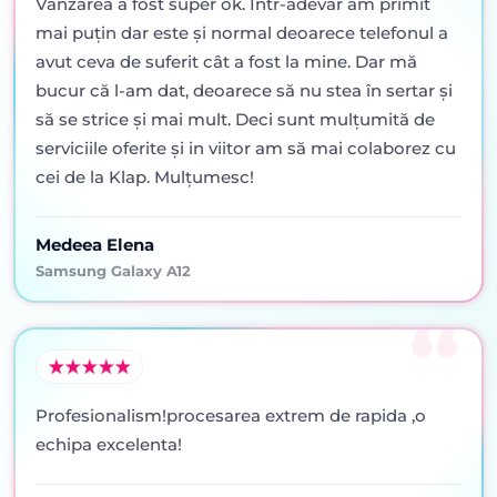
Vânzarea a fost super ok. Într-adevăr am primit
mai puţin dar este şi normal deoarece telefonul a
avut ceva de suferit cât a fost la mine. Dar mă
bucur că l-am dat, deoarece să nu stea în sertar şi
să se strice şi mai mult. Deci sunt mulţumită de
serviciile oferite şi in viitor am să mai colaborez cu
cei de la Klap. Mulţumesc!
Medeea Elena
Samsung Galaxy A12
Profesionalism!procesarea extrem de rapida ,o
echipa excelenta!