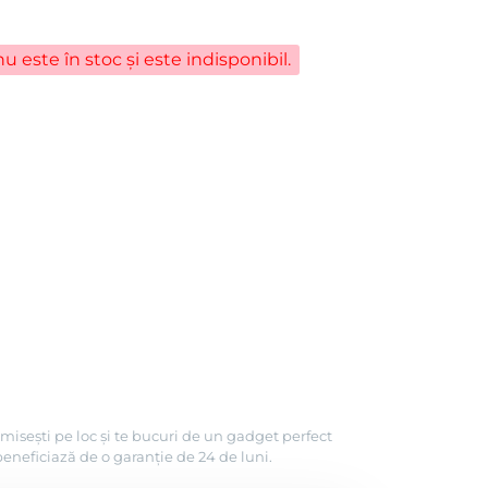
u este în stoc și este indisponibil.
misești pe loc și te bucuri de un gadget perfect
beneficiază de o garanție de 24 de luni.