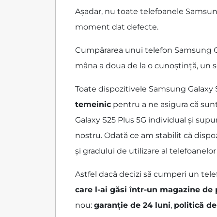
Așadar, nu toate telefoanele Samsung
moment dat defecte.
Cumpărarea unui telefon Samsung Gala
mâna a doua de la o cunoștință, un s
Toate dispozitivele Samsung Galaxy 
temeinic
pentru a ne asigura că sun
Galaxy S25 Plus 5G individual și supun
nostru. Odată ce am stabilit că dispo
și gradului de utilizare al telefoanel
Astfel dacă decizi să cumperi un tele
care l-ai găsi într-un magazine de
nou:
garanție de 24 luni
,
politică de