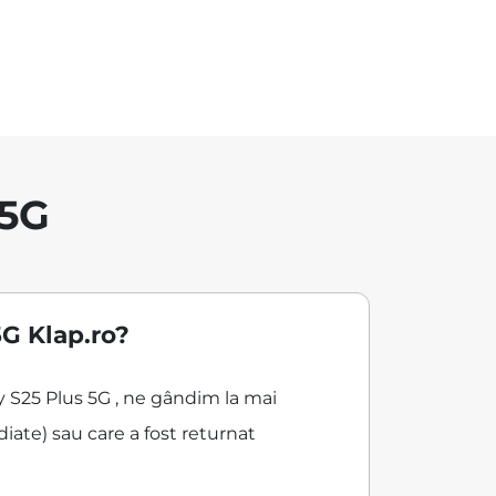
 5G
G Klap.ro?
y S25 Plus 5G , ne gândim la mai
iate) sau care a fost returnat