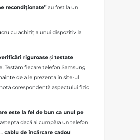
ne recondiționate”
au fost la un
u cu achiziția unui dispozitiv la
verificări riguroase
și
testate
te. Testăm fiecare telefon Samsung
ainte de a le prezenta în site-ul
o notă corespondentă aspectului fizic
are este la fel de bun ca unul pe
ai aștepta dacă ai cumpăra un telefon
...
cablu de încărcare cadou
!