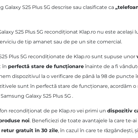
 Galaxy S25 Plus 5G descrise sau clasificate ca
„telefoa
xy S25 Plus 5G recondiționat Klap.ro nu este același lucr
erviciu de tip amanet sau de pe un site comercial.
S25 Plus 5G recondiționate de Klap.ro sunt supuse unor
t în
perfectă stare de funcționare
înainte de a fi vându
em dispozitivul la o verificare de până la 98 de puncte în
zitivele sunt în perfectă stare de funcționare, acordăm 
or Samsung Galaxy S25 Plus 5G .
fon recondiționat de pe Klap.ro vei primi un
dispozitiv c
 produse noi
. Beneficiezi de toate avantajele la care te-
 retur gratuit în 30 zile
, în cazul în care te răzgândești, și