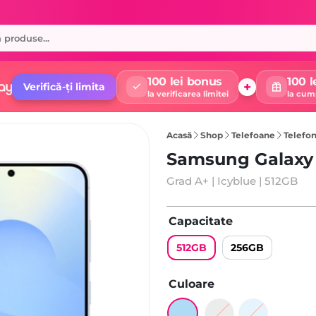
100 lei bonus
100 l
+
Verifică-ți limita
la verificarea limitei
la cum
Acasă
Shop
Telefoane
Telefon
Samsung Galaxy 
Grad A+ | Icyblue | 512GB
Capacitate
512GB
256GB
Culoare