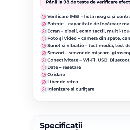
Până la 98 de teste de verificare efe
Verificare IMEI – listă neagră și cont
Baterie – capacitate de încărcare ma
Ecran – pixeli, ecran tactil, multi-to
Foto și video – camera din spate, came
Sunet și vibrație – test media, test de
Senzori – senzor de mișcare, girosc
Conectivitate – Wi-Fi, USB, Blueto
Date – resetare
Oxidare
Liber de rețea
Igienizare și curățare
Specificații