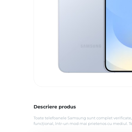
Descriere produs
Toate telefoanele Samsung sunt complet verificate, 
funcțional, într-un mod mai prietenos cu mediul. Tel