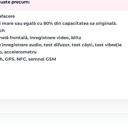
ctuate precum:
rafacere
i mare sau egală cu 80% din capacitatea sa originală.
uch
ră frontală, înregistrare video, blitz
 înregistrare audio, test difuzor, test căști, test vibrație
op, accelerometru
oth, GPS, NFC, semnal GSM