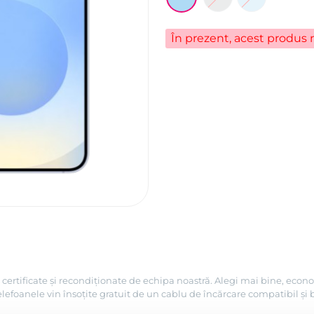
În prezent, acest produs n
certificate și recondiționate de echipa noastră. Alegi mai bine, econo
efoanele vin însoțite gratuit de un cablu de încărcare compatibil și 