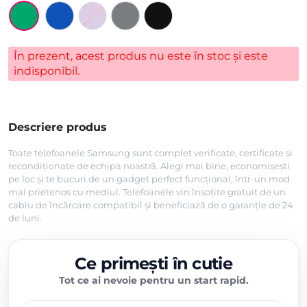
În prezent, acest produs nu este în stoc și este
indisponibil.
Descriere produs
Toate telefoanele Samsung sunt complet verificate, certificate și
recondiționate de echipa noastră. Alegi mai bine, economisești
pe loc și te bucuri de un gadget perfect funcțional, într-un mod
mai prietenos cu mediul. Telefoanele vin însoțite gratuit de un
cablu de încărcare compatibil și beneficiază de o garanție de 24
de luni.
Ce primești în cutie
Tot ce ai nevoie pentru un start rapid.