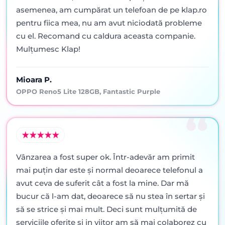
asemenea, am cumpărat un telefoan de pe klap.ro
pentru fiica mea, nu am avut niciodată probleme
cu el. Recomand cu caldura aceasta companie.
Mulțumesc Klap!
Mioara P.
OPPO Reno5 Lite 128GB, Fantastic Purple
Vânzarea a fost super ok. Într-adevăr am primit
mai puţin dar este şi normal deoarece telefonul a
avut ceva de suferit cât a fost la mine. Dar mă
bucur că l-am dat, deoarece să nu stea în sertar şi
să se strice şi mai mult. Deci sunt mulţumită de
serviciile oferite şi in viitor am să mai colaborez cu