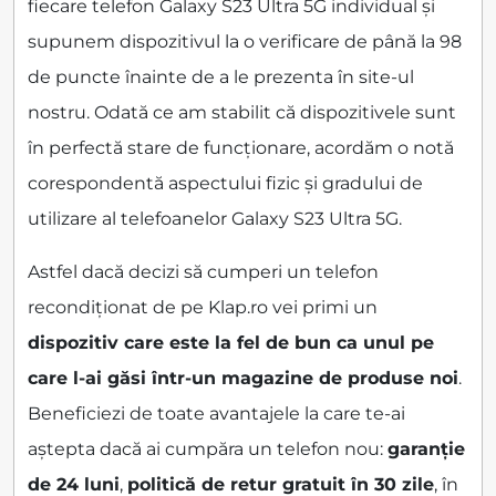
fiecare telefon Galaxy S23 Ultra 5G individual și
supunem dispozitivul la o verificare de până la 98
de puncte înainte de a le prezenta în site-ul
nostru. Odată ce am stabilit că dispozitivele sunt
în perfectă stare de funcționare, acordăm o notă
corespondentă aspectului fizic și gradului de
utilizare al telefoanelor Galaxy S23 Ultra 5G.
Astfel dacă decizi să cumperi un telefon
recondiționat de pe Klap.ro vei primi un
dispozitiv care este la fel de bun ca unul pe
care l-ai găsi într-un magazine de produse noi
.
Beneficiezi de toate avantajele la care te-ai
aștepta dacă ai cumpăra un telefon nou:
garanție
de 24 luni
,
politică de retur gratuit în 30 zile
, în