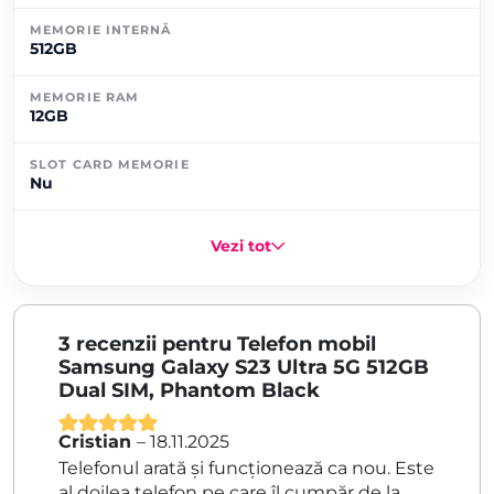
MEMORIE INTERNĂ
512GB
MEMORIE RAM
12GB
SLOT CARD MEMORIE
Nu
Vezi tot
3 recenzii pentru
Telefon mobil
Samsung Galaxy S23 Ultra 5G 512GB
Dual SIM, Phantom Black
Cristian
–
18.11.2025
Evaluat la
5
Telefonul arată și funcționează ca nou. Este
din 5
al doilea telefon pe care îl cumpăr de la