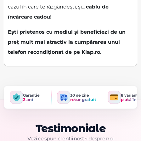
cazul în care te răzgândești, și...
cablu de
încărcare cadou
!
Ești prietenos cu mediul și beneficiezi de un
preț mult mai atractiv la cumpărarea unui
telefon recondiționat de pe Klap.ro.
Garanție
30 de zile
8 variante
2 ani
retur gratuit
plată în r
Testimoniale
Vezi ce spun clienții noștri despre noi