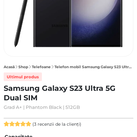
Acasă
Shop
Telefoane
Telefon mobil Samsung Galaxy S23 Ultra 5G 512GB Dual SIM, Phantom Black
Ultimul produs
Samsung Galaxy S23 Ultra 5G
Dual SIM
Grad A+ | Phantom Black | 512GB
(
3
recenzii de la clienți)
Evaluat la
3
Capacitate