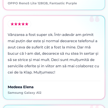
OPPO Reno5 Lite 128GB, Fantastic Purple
Vânzarea a fost super ok. Într-adevăr am primit
mai puţin dar este şi normal deoarece telefonul a
avut ceva de suferit cât a fost la mine. Dar mă
bucur că l-am dat, deoarece să nu stea în sertar şi
să se strice şi mai mult. Deci sunt mulţumită de
serviciile oferite şi in viitor am să mai colaborez cu
cei de la Klap. Mulţumesc!
Medeea Elena
Samsung Galaxy A12