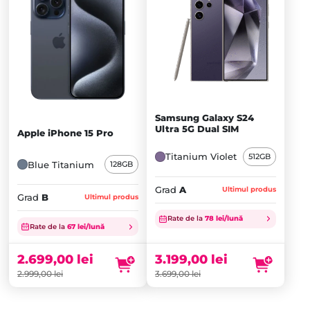
Samsung Galaxy S24
Ultra 5G Dual SIM
Apple iPhone 15 Pro
Titanium Violet
512GB
Blue Titanium
128GB
Grad
A
Ultimul produs
Grad
B
Ultimul produs
Prețul
Prețul
Rate de la
78 lei/lună
inițial
Prețul
inițial
Prețul
Rate de la
67 lei/lună
a
curent
a
curent
fost:
este:
fost:
este:
2.699,00
lei
3.199,00
lei
2.999,00 lei.
2.699,00 lei.
3.699,00 lei.
3.199,00 lei.
2.999,00
lei
3.699,00
lei