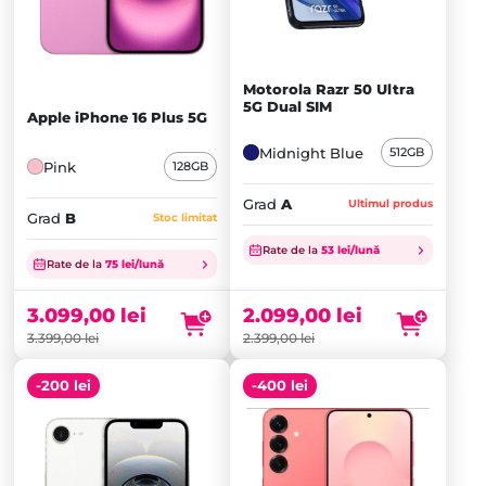
Motorola Razr 50 Ultra
5G Dual SIM
Apple iPhone 16 Plus 5G
Midnight Blue
512GB
Pink
128GB
Grad
A
Ultimul produs
Grad
B
Stoc limitat
Prețul
Prețul
Rate de la
53 lei/lună
inițial
Prețul
inițial
Prețul
Rate de la
75 lei/lună
a
curent
a
curent
fost:
este:
fost:
este:
3.099,00
lei
2.099,00
lei
3.399,00 lei.
3.099,00 lei.
2.399,00 lei.
2.099,00 lei.
3.399,00
lei
2.399,00
lei
-200 lei
-400 lei