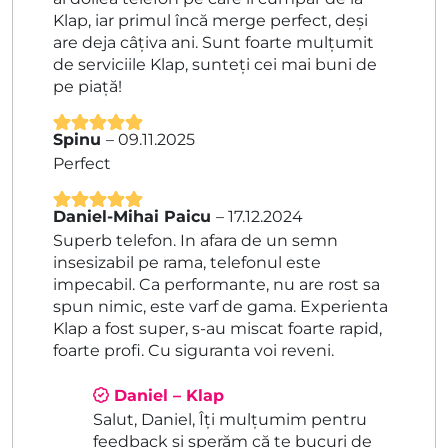
Klap, iar primul încă merge perfect, deși
are deja câțiva ani. Sunt foarte mulțumit
de serviciile Klap, sunteți cei mai buni de
pe piață!
Spinu
–
09.11.2025
Evaluat la
5
Perfect
din 5
Daniel-Mihai Paicu
–
17.12.2024
Evaluat la
5
Superb telefon. In afara de un semn
din 5
insesizabil pe rama, telefonul este
impecabil. Ca performante, nu are rost sa
spun nimic, este varf de gama. Experienta
Klap a fost super, s-au miscat foarte rapid,
foarte profi. Cu siguranta voi reveni.
Daniel – Klap
Salut, Daniel, Îți mulțumim pentru
feedback și sperăm că te bucuri de