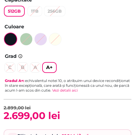
5.00
din 5
pe baza a
512GB
1TB
256GB
evaluări de
la clienți
Culoare
Grad
C
B
A
A+
Gradul
A+
:
echivalentul notei 10, o atribuim unui device recondiționat
în stare excepțională, care arată și funcționează ca unul nou, de parcă
acum l-am scos din cutie.
Vezi detalii aici
2.899,00
lei
2.699,00
lei
Prețul
Prețul
inițial
curent