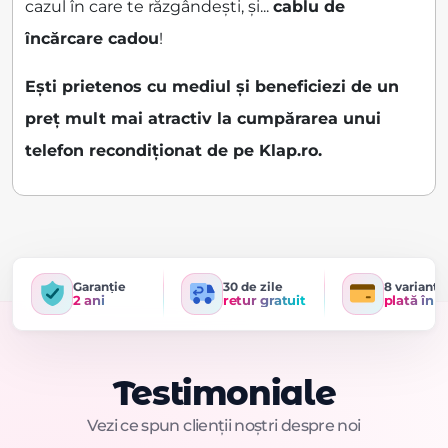
cazul în care te răzgândești, și...
cablu de
încărcare cadou
!
Ești prietenos cu mediul și beneficiezi de un
preț mult mai atractiv la cumpărarea unui
telefon recondiționat de pe Klap.ro.
Garanție
30 de zile
8 variante
2 ani
retur gratuit
plată în r
Testimoniale
Vezi ce spun clienții noștri despre noi