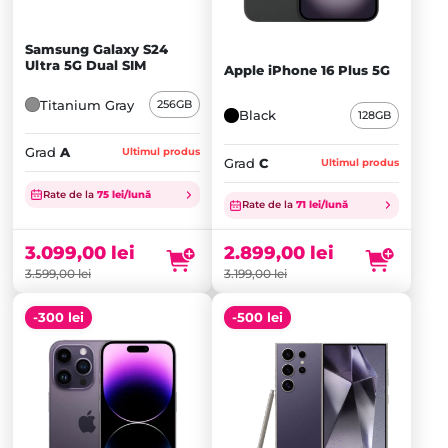
Samsung Galaxy S24
Ultra 5G Dual SIM
Apple iPhone 16 Plus 5G
Titanium Gray
256GB
Black
128GB
Grad
A
Ultimul produs
Grad
C
Ultimul produs
Prețul
Prețul
Rate de la
75 lei/lună
inițial
Prețul
inițial
Prețul
Rate de la
71 lei/lună
a
curent
a
curent
fost:
este:
fost:
este:
3.099,00
lei
2.899,00
lei
3.599,00 lei.
3.099,00 lei.
3.199,00 lei.
2.899,00 lei.
3.599,00
lei
3.199,00
lei
-300 lei
-500 lei