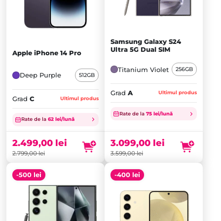
Samsung Galaxy S24
Ultra 5G Dual SIM
Apple iPhone 14 Pro
Titanium Violet
256GB
Deep Purple
512GB
Grad
A
Ultimul produs
Grad
C
Ultimul produs
Prețul
Prețul
Rate de la
75 lei/lună
inițial
Prețul
inițial
Prețul
Rate de la
62 lei/lună
a
curent
a
curent
fost:
este:
fost:
este:
2.499,00
lei
3.099,00
lei
2.799,00 lei.
2.499,00 lei.
3.599,00 lei.
3.099,00 lei.
2.799,00
lei
3.599,00
lei
-500 lei
-400 lei