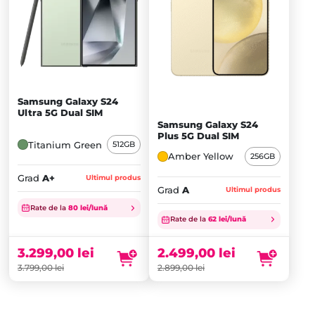
Samsung Galaxy S24
Ultra 5G Dual SIM
Samsung Galaxy S24
Plus 5G Dual SIM
Titanium Green
512GB
Amber Yellow
256GB
Grad
A+
Ultimul produs
Grad
A
Ultimul produs
Prețul
Prețul
Rate de la
80 lei/lună
inițial
Prețul
inițial
Prețul
Rate de la
62 lei/lună
a
curent
a
curent
fost:
este:
fost:
este:
3.299,00
lei
2.499,00
lei
3.799,00 lei.
3.299,00 lei.
2.899,00 lei.
2.499,00 lei.
3.799,00
lei
2.899,00
lei