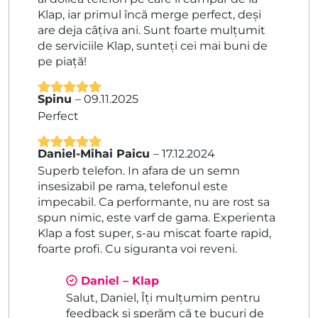
Klap, iar primul încă merge perfect, deși
are deja câțiva ani. Sunt foarte mulțumit
de serviciile Klap, sunteți cei mai buni de
pe piață!
Spinu
–
09.11.2025
Evaluat la
5
Perfect
din 5
Daniel-Mihai Paicu
–
17.12.2024
Evaluat la
5
Superb telefon. In afara de un semn
din 5
insesizabil pe rama, telefonul este
impecabil. Ca performante, nu are rost sa
spun nimic, este varf de gama. Experienta
Klap a fost super, s-au miscat foarte rapid,
foarte profi. Cu siguranta voi reveni.
Daniel – Klap
Salut, Daniel, Îți mulțumim pentru
feedback și sperăm că te bucuri de