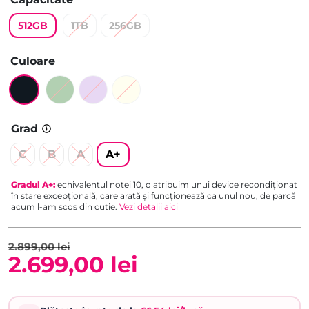
5.00
din 5
pe baza a
512GB
1TB
256GB
evaluări de
la clienți
Culoare
Grad
C
B
A
A+
Gradul
A+
:
echivalentul notei 10, o atribuim unui device recondiționat
în stare excepțională, care arată și funcționează ca unul nou, de parcă
acum l-am scos din cutie.
Vezi detalii aici
2.899,00
lei
2.699,00
lei
Prețul
Prețul
inițial
curent