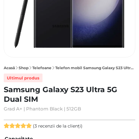
Acasă
Shop
Telefoane
Telefon mobil Samsung Galaxy S23 Ultra 5G 512GB Dual SIM, Phantom Black
Ultimul produs
Samsung Galaxy S23 Ultra 5G
Dual SIM
Grad A+ | Phantom Black | 512GB
(
3
recenzii de la clienți)
Evaluat la
3
Capacitate