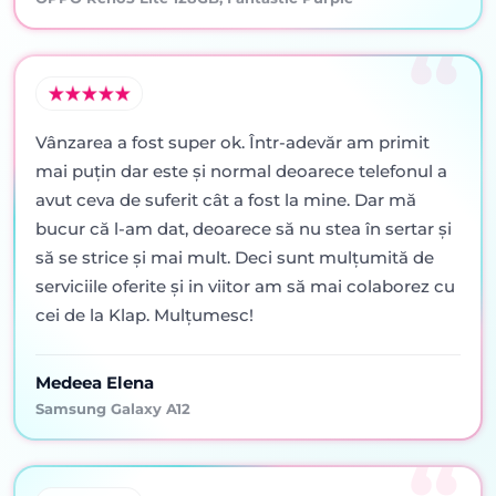
Vânzarea a fost super ok. Într-adevăr am primit
mai puţin dar este şi normal deoarece telefonul a
avut ceva de suferit cât a fost la mine. Dar mă
bucur că l-am dat, deoarece să nu stea în sertar şi
să se strice şi mai mult. Deci sunt mulţumită de
serviciile oferite şi in viitor am să mai colaborez cu
cei de la Klap. Mulţumesc!
Medeea Elena
Samsung Galaxy A12