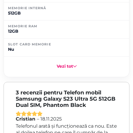
MEMORIE INTERNĂ
512GB
MEMORIE RAM
12GB
SLOT CARD MEMORIE
Nu
Vezi tot
3 recenzii pentru
Telefon mobil
Samsung Galaxy S23 Ultra 5G 512GB
Dual SIM, Phantom Black
Cristian
–
18.11.2025
Evaluat la
5
Telefonul arată și funcționează ca nou. Este
din 5
al doilea telefon pe care îl cumpăr de la