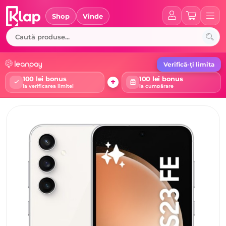
Skip
to
Shop
Vinde
content
Verifică-ți limita
100 lei bonus
100 lei bonus
+
la verificarea limitei
la cumpărare