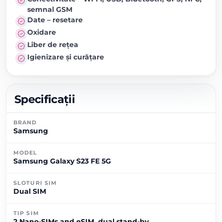
semnal GSM
Date – resetare
Oxidare
Liber de rețea
Igienizare și curățare
Specificații
BRAND
Samsung
MODEL
Samsung Galaxy S23 FE 5G
SLOTURI SIM
Dual SIM
TIP SIM
2 Nano-SIMs and eSIM, dual stand-by