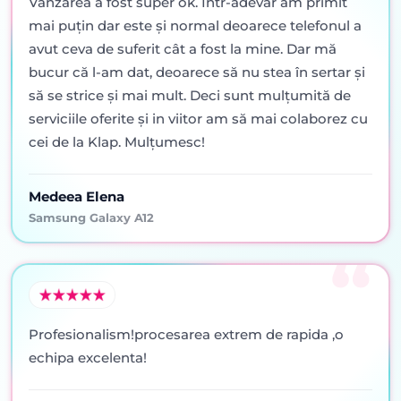
Vânzarea a fost super ok. Într-adevăr am primit
mai puţin dar este şi normal deoarece telefonul a
avut ceva de suferit cât a fost la mine. Dar mă
bucur că l-am dat, deoarece să nu stea în sertar şi
să se strice şi mai mult. Deci sunt mulţumită de
serviciile oferite şi in viitor am să mai colaborez cu
cei de la Klap. Mulţumesc!
Medeea Elena
Samsung Galaxy A12
Profesionalism!procesarea extrem de rapida ,o
echipa excelenta!