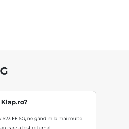
5G
 Klap.ro?
xy S23 FE 5G, ne gândim la mai multe
au care a fost returnat