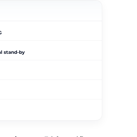
G
l stand-by