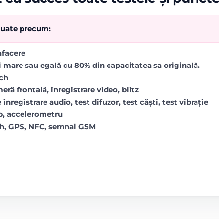
ctuate precum:
rafacere
i mare sau egală cu 80% din capacitatea sa originală.
uch
ră frontală, înregistrare video, blitz
 înregistrare audio, test difuzor, test căști, test vibrație
op, accelerometru
oth, GPS, NFC, semnal GSM