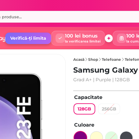
100 lei bonus
100 l
+
Verifică-ți limita
la verificarea limitei
la cum
Acasă
Shop
Telefoane
Telefon
Samsung Galaxy 
Grad A+ | Purple | 128GB
Capacitate
128GB
256GB
Culoare