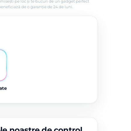
misești pe loc și te bucuri de un gadget perfect
beneficiază de o garanție de 24 de luni.
ate
ele noastre de control