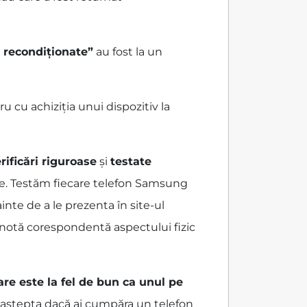
 recondiționate”
au fost la un
 cu achiziția unui dispozitiv la
rificări riguroase
și
testate
te. Testăm fiecare telefon Samsung
inte de a le prezenta în site-ul
o notă corespondentă aspectului fizic
are este la fel de bun ca unul pe
ai aștepta dacă ai cumpăra un telefon