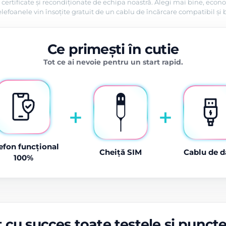
certificate și recondiționate de echipa noastră. Alegi mai bine, econo
efoanele vin însoțite gratuit de un cablu de încărcare compatibil și 
Ce primești în cutie
Tot ce ai nevoie pentru un start rapid.
+
+
efon funcțional
Cheiță SIM
Cablu de d
100%
 cu succes toate testele și punct