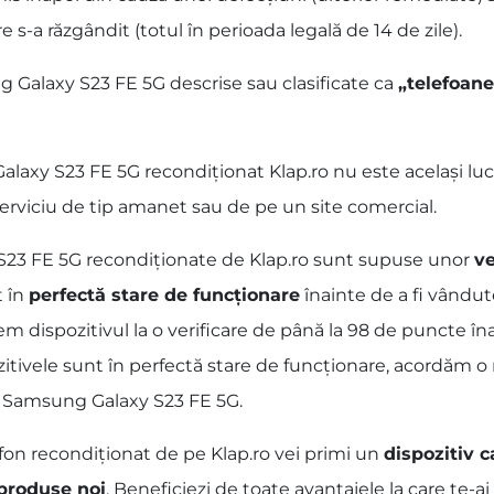
 s-a răzgândit (totul în perioada legală de 14 de zile).
 Galaxy S23 FE 5G descrise sau clasificate ca
„telefoane
xy S23 FE 5G recondiționat Klap.ro nu este același lucru
erviciu de tip amanet sau de pe un site comercial.
S23 FE 5G recondiționate de Klap.ro sunt supuse unor
ve
t în
perfectă stare de funcționare
înainte de a fi vându
m dispozitivul la o verificare de până la 98 de puncte îna
zitivele sunt în perfectă stare de funcționare, acordăm 
lor Samsung Galaxy S23 FE 5G.
fon recondiționat de pe Klap.ro vei primi un
dispozitiv c
 produse noi
. Beneficiezi de toate avantajele la care te-