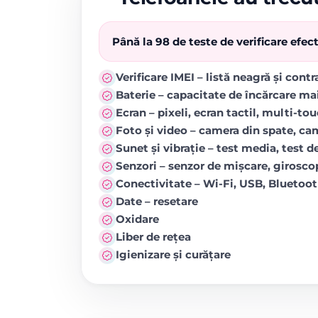
Până la 98 de teste de verificare efe
Verificare IMEI – listă neagră și cont
Baterie – capacitate de încărcare ma
Ecran – pixeli, ecran tactil, multi-to
Foto și video – camera din spate, came
Sunet și vibrație – test media, test de
Senzori – senzor de mișcare, girosc
Conectivitate – Wi-Fi, USB, Blueto
Date – resetare
Oxidare
Liber de rețea
Igienizare și curățare