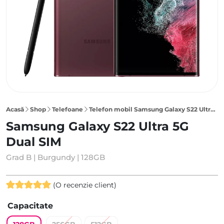
Acasă
Shop
Telefoane
Telefon mobil Samsung Galaxy S22 Ultra 5G 128GB Dual SIM, Burgundy
Samsung Galaxy S22 Ultra 5G
Dual SIM
Grad B | Burgundy | 128GB
(O recenzie client)
Evaluat la
Capacitate
5.00
din 5
pe baza