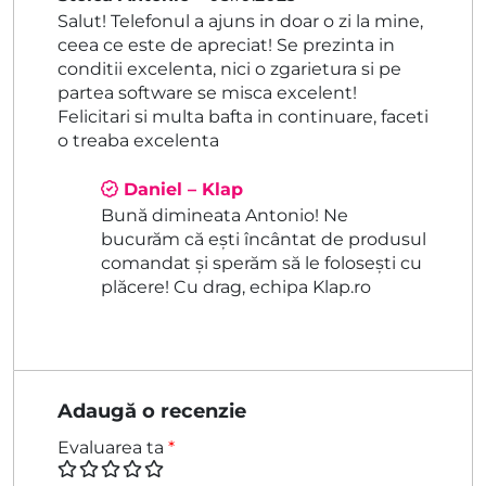
Evaluat la
5
Salut! Telefonul a ajuns in doar o zi la mine,
din 5
ceea ce este de apreciat! Se prezinta in
conditii excelenta, nici o zgarietura si pe
partea software se misca excelent!
Felicitari si multa bafta in continuare, faceti
o treaba excelenta
Daniel – Klap
Bună dimineata Antonio! Ne
bucurăm că ești încântat de produsul
comandat și sperăm să le folosești cu
plăcere! Cu drag, echipa Klap.ro
Adaugă o recenzie
Evaluarea ta
*