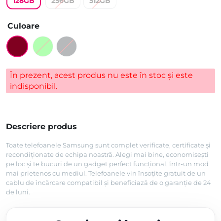
128GB
256GB
512GB
unei singure
evaluări
Culoare
În prezent, acest produs nu este în stoc și este
indisponibil.
Descriere produs
Toate telefoanele Samsung sunt complet verificate, certificate și
recondiționate de echipa noastră. Alegi mai bine, economisești
pe loc și te bucuri de un gadget perfect funcțional, într-un mod
mai prietenos cu mediul. Telefoanele vin însoțite gratuit de un
cablu de încărcare compatibil și beneficiază de o garanție de 24
de luni.