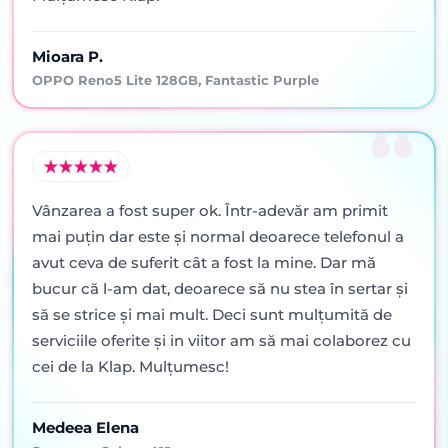
Mioara P.
OPPO Reno5 Lite 128GB, Fantastic Purple
Vânzarea a fost super ok. Într-adevăr am primit
mai puţin dar este şi normal deoarece telefonul a
avut ceva de suferit cât a fost la mine. Dar mă
bucur că l-am dat, deoarece să nu stea în sertar şi
să se strice şi mai mult. Deci sunt mulţumită de
serviciile oferite şi in viitor am să mai colaborez cu
cei de la Klap. Mulţumesc!
Medeea Elena