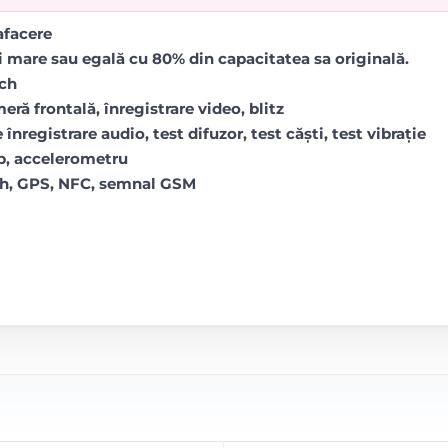
rafacere
i mare sau egală cu 80% din capacitatea sa originală.
uch
ră frontală, înregistrare video, blitz
 înregistrare audio, test difuzor, test căști, test vibrație
op, accelerometru
oth, GPS, NFC, semnal GSM