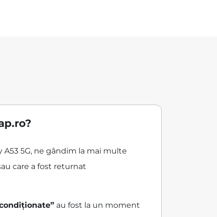
G
ap.ro?
xy A53 5G, ne gândim la mai multe
au care a fost returnat
econdiționate”
au fost la un moment