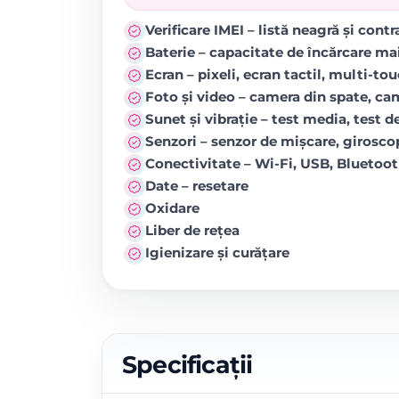
Verificare IMEI – listă neagră și cont
Baterie – capacitate de încărcare ma
Ecran – pixeli, ecran tactil, multi-to
Foto și video – camera din spate, came
Sunet și vibrație – test media, test de
Senzori – senzor de mișcare, girosc
Conectivitate – Wi-Fi, USB, Blueto
Date – resetare
Oxidare
Liber de rețea
Igienizare și curățare
Specificații