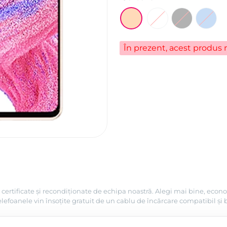
În prezent, acest produs n
certificate și recondiționate de echipa noastră. Alegi mai bine, econo
efoanele vin însoțite gratuit de un cablu de încărcare compatibil și 