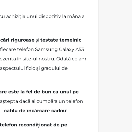
 achiziția unui dispozitiv la mâna a
icări riguroase
și
testate temeinic
 fiecare telefon Samsung Galaxy A53
rezenta în site-ul nostru. Odată ce am
spectului fizic și gradului de
are este la fel de bun ca unul pe
ai aștepta dacă ai cumpăra un telefon
...
cablu de încărcare cadou
!
 telefon recondiționat de pe