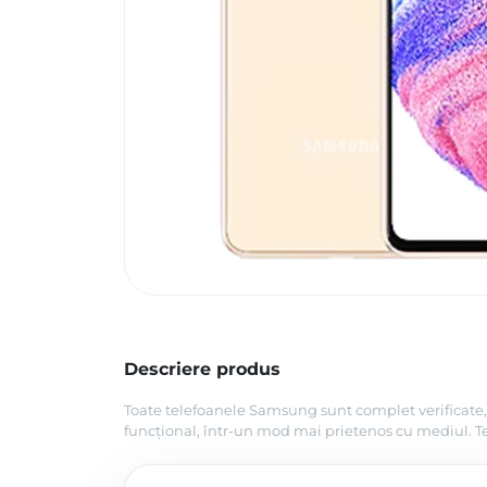
Descriere produs
Toate telefoanele Samsung sunt complet verificate, 
funcțional, într-un mod mai prietenos cu mediul. Tel