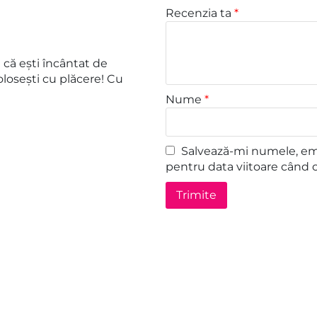
Recenzia ta
*
că ești încântat de
losești cu plăcere! Cu
Nume
*
Salvează-mi numele, emai
pentru data viitoare când 