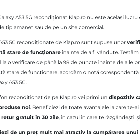
xy A53 5G recondiționat Klap.ro nu este același lucru cu
 de tip amanet sau de pe un site comercial.
A53 5G recondiționate de Klap.ro sunt supuse unor
verif
tă stare de funcționare
înainte de a fi vândute. Testăm
 la o verificare de până la 98 de puncte înainte de a le p
fectă stare de funcționare, acordăm o notă corespondentă a
axy A53 5G.
fon recondiționat de pe Klap.ro vei primi un
dispozitiv c
 produse noi
. Beneficiezi de toate avantajele la care te-
 retur gratuit în 30 zile
, în cazul în care te răzgândești, și
ciezi de un preț mult mai atractiv la cumpărarea unui