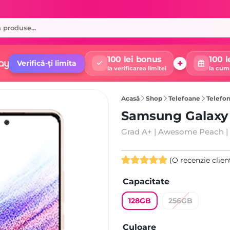
100 lei bonus
100 l
+
Verifică-ți limita
la verificarea limitei
la cum
Acasă
Shop
Telefoane
Telefon
Samsung Galaxy
Grad A+ | Awesome Peach |
(O recenzie clien
Evaluat la
Capacitate
5.00
din 5
pe baza
128GB
256GB
unei singure
evaluări
Culoare