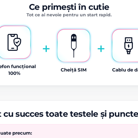
Ce primești în cutie
Tot ce ai nevoie pentru un start rapid.
+
+
efon funcțional
Cheiță SIM
Cablu de d
100%
 cu succes toate testele și punct
ctuate precum: