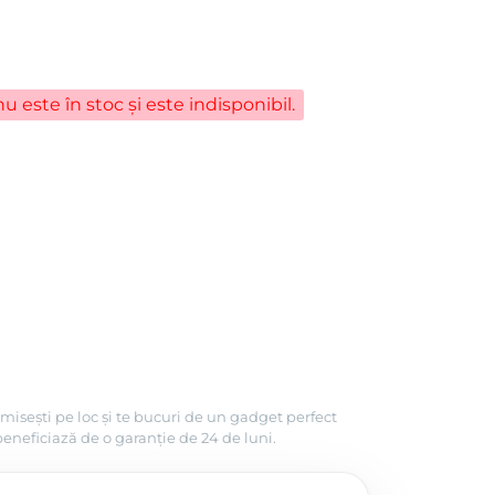
u este în stoc și este indisponibil.
misești pe loc și te bucuri de un gadget perfect
beneficiază de o garanție de 24 de luni.