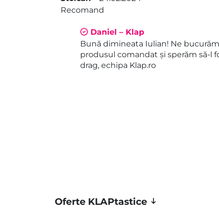
Evaluat la
5
Recomand
din 5
Daniel – Klap
Bună dimineata Iulian! Ne bucurăm 
produsul comandat și sperăm să-l fo
drag, echipa Klap.ro
Oferte KLAPtastice