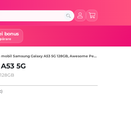
ei bonus
părare
 mobil Samsung Galaxy A53 5G 128GB, Awesome Peach
 A53 5G
 128GB
t)