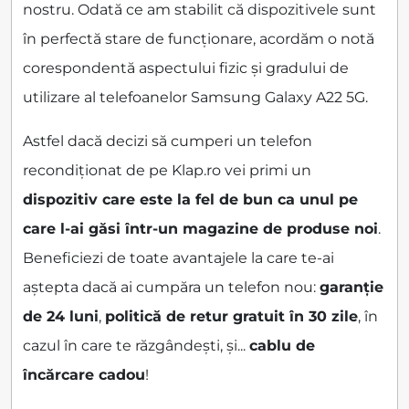
nostru. Odată ce am stabilit că dispozitivele sunt
în perfectă stare de funcționare, acordăm o notă
corespondentă aspectului fizic și gradului de
utilizare al telefoanelor Samsung Galaxy A22 5G.
Astfel dacă decizi să cumperi un telefon
recondiționat de pe Klap.ro vei primi un
dispozitiv care este la fel de bun ca unul pe
care l-ai găsi într-un magazine de produse noi
.
Beneficiezi de toate avantajele la care te-ai
aștepta dacă ai cumpăra un telefon nou:
garanție
de 24 luni
,
politică de retur gratuit în 30 zile
, în
cazul în care te răzgândești, și...
cablu de
încărcare cadou
!