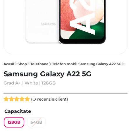
Acasă
Shop
Telefoane
Telefon mobil Samsung Galaxy A22 5G 128GB, White
Samsung Galaxy A22 5G
Grad A+ | White | 128GB
(O recenzie client)
Evaluat la
Capacitate
5.00
din 5
pe baza
128GB
64GB
unei singure
evaluări