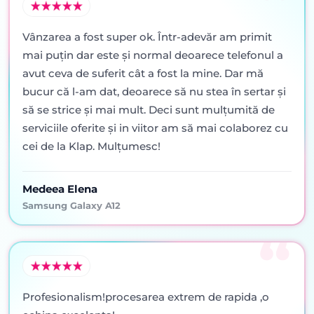
Vânzarea a fost super ok. Într-adevăr am primit
mai puţin dar este şi normal deoarece telefonul a
avut ceva de suferit cât a fost la mine. Dar mă
bucur că l-am dat, deoarece să nu stea în sertar şi
să se strice şi mai mult. Deci sunt mulţumită de
serviciile oferite şi in viitor am să mai colaborez cu
cei de la Klap. Mulţumesc!
Medeea Elena
Samsung Galaxy A12
Profesionalism!procesarea extrem de rapida ,o