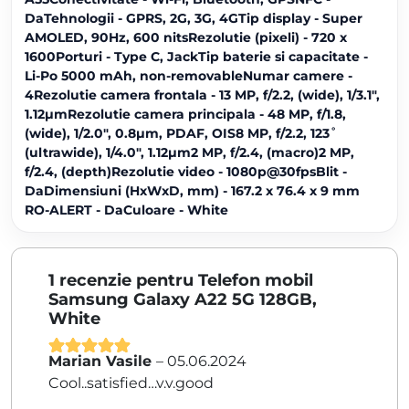
DaTehnologii - GPRS, 2G, 3G, 4GTip display - Super
AMOLED, 90Hz, 600 nitsRezolutie (pixeli) - 720 x
1600Porturi - Type C, JackTip baterie si capacitate -
Li-Po 5000 mAh, non-removableNumar camere -
4Rezolutie camera frontala - 13 MP, f/2.2, (wide), 1/3.1",
1.12µmRezolutie camera principala - 48 MP, f/1.8,
(wide), 1/2.0", 0.8µm, PDAF, OIS8 MP, f/2.2, 123˚
(ultrawide), 1/4.0", 1.12µm2 MP, f/2.4, (macro)2 MP,
f/2.4, (depth)Rezolutie video - 1080p@30fpsBlit -
DaDimensiuni (HxWxD, mm) - 167.2 x 76.4 x 9 mm
RO-ALERT - DaCuloare - White
1 recenzie pentru
Telefon mobil
Samsung Galaxy A22 5G 128GB,
White
Marian Vasile
–
05.06.2024
Evaluat la
5
Cool..satisfied…v.v.good
din 5