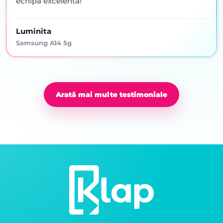
echipa excelenta!
Luminita
Samsung A14 5g
Arată mai multe testimoniale