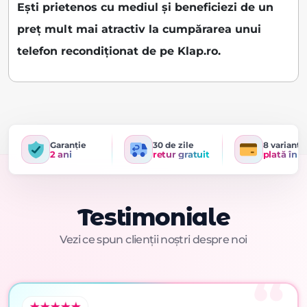
Ești prietenos cu mediul și beneficiezi de un
preț mult mai atractiv la cumpărarea unui
telefon recondiționat de pe Klap.ro.
Garanție
30 de zile
8 variante
2 ani
retur gratuit
plată în r
Testimoniale
Vezi ce spun clienții noștri despre noi