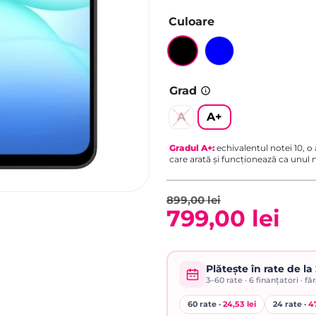
Culoare
Grad
A
A+
Gradul
A+
:
echivalentul notei 10, o
care arată și funcționează ca unul
899,00
lei
799,00
lei
Prețul
Prețul
inițial
curent
Plătește în rate de la
3–60
rate ·
6
finanțatori · fă
a
este:
60 rate ·
24,53 lei
24 rate ·
47
fost:
799,00 lei.