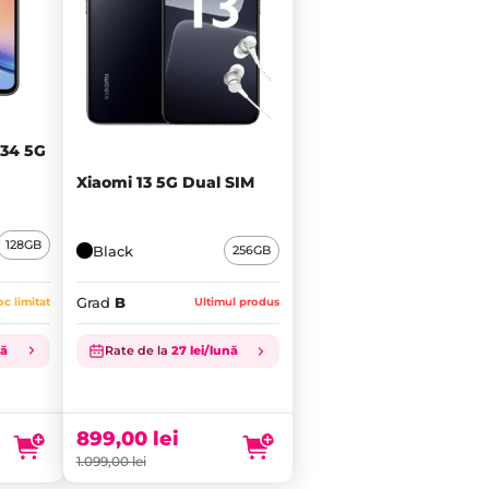
34 5G
Xiaomi 13 5G Dual SIM
128GB
Black
256GB
Grad
B
oc limitat
Ultimul produs
nă
Rate de la
27 lei/lună
Prețul
inițial
Prețul
a
curent
fost:
este:
899,00
lei
1.099,00 lei.
899,00 lei.
1.099,00
lei