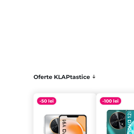
Oferte KLAPtastice
-50 lei
-100 lei