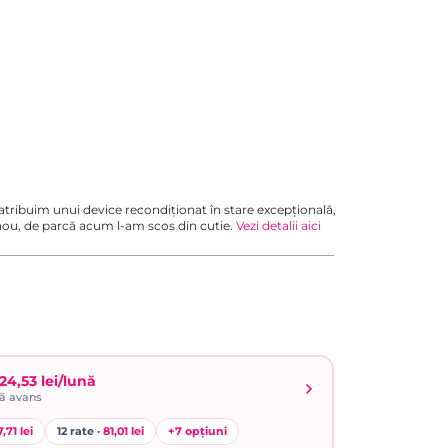
 atribuim unui device recondiționat în stare excepțională,
 nou, de parcă acum l-am scos din cutie.
Vezi detalii aici
24,53 lei/lună
ră avans
,71 lei
12 rate ·
81,01 lei
+
7
opțiuni