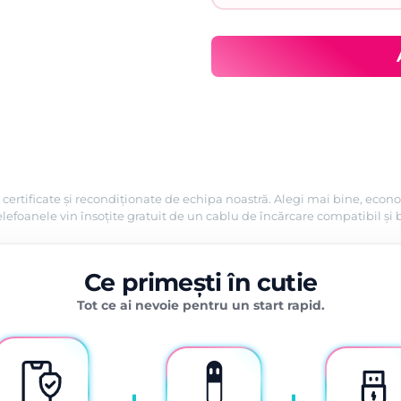
899,00 lei.
certificate și recondiționate de echipa noastră. Alegi mai bine, econo
efoanele vin însoțite gratuit de un cablu de încărcare compatibil și 
Ce primești în cutie
Tot ce ai nevoie pentru un start rapid.