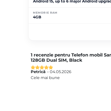
Android 15, up to 6 major Android upgra
MEMORIE RAM
4GB
1 recenzie pentru
Telefon mobil S
128GB Dual SIM, Black
Petrică
–
04.05.2026
Evaluat la
5
Cele mai bune
din 5