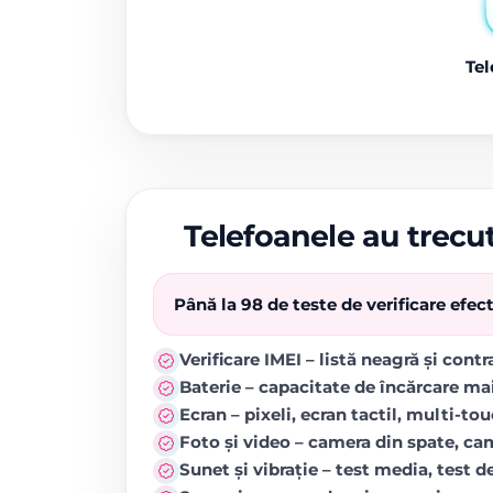
Tel
Telefoanele au trecut
Până la 98 de teste de verificare efe
Verificare IMEI – listă neagră și cont
Baterie – capacitate de încărcare ma
Ecran – pixeli, ecran tactil, multi-to
Foto și video – camera din spate, came
Sunet și vibrație – test media, test de