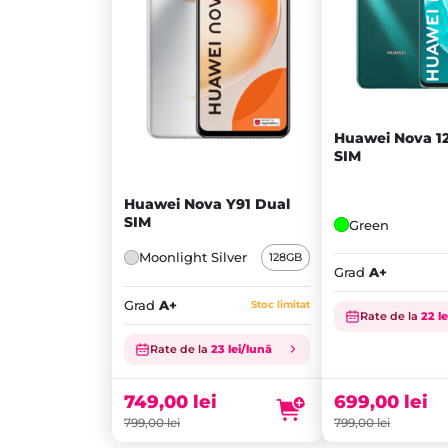
Huawei Nova 12
SIM
Huawei Nova Y91 Dual
SIM
Green
Moonlight Silver
128GB
Grad
A+
Grad
A+
Stoc limitat
Rate de la
22 l
Prețul
Prețul
Rate de la
23 lei/lună
inițial
Prețul
inițial
Prețul
a
curent
a
curent
fost:
este:
fost:
este:
749,00
lei
699,00
lei
799,00 lei.
749,00 lei.
799,00 lei.
699,00 lei.
799,00
lei
799,00
lei