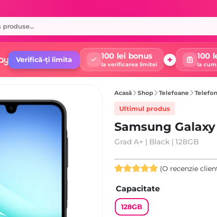
100 lei bonus
100 l
+
Verifică-ți limita
la verificarea limitei
la cum
Acasă
Shop
Telefoane
Telefon
Ultimul produs
Samsung Galaxy 
Grad A+ | Black | 128GB
(O recenzie clien
Evaluat la
Capacitate
5.00
din 5
pe baza
128GB
unei singure
evaluări