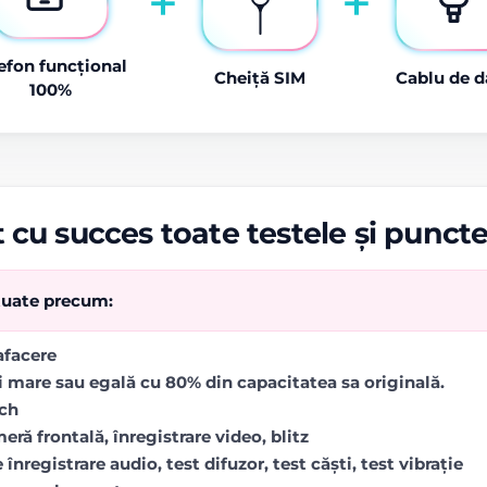
+
+
efon funcțional
Cheiță SIM
Cablu de d
100%
 cu succes toate testele și punct
ctuate precum:
rafacere
i mare sau egală cu 80% din capacitatea sa originală.
uch
ră frontală, înregistrare video, blitz
 înregistrare audio, test difuzor, test căști, test vibrație