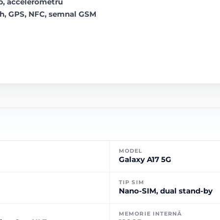
op, accelerometru
oth, GPS, NFC, semnal GSM
MODEL
Galaxy A17 5G
TIP SIM
Nano-SIM, dual stand-by
MEMORIE INTERNĂ