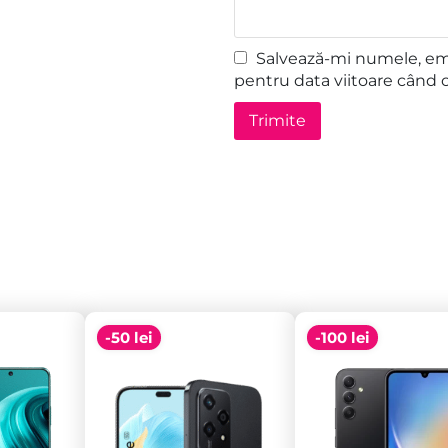
Salvează-mi numele, emai
pentru data viitoare când 
-50 lei
-100 lei