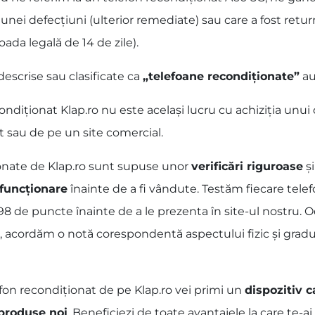
unei defecțiuni (ulterior remediate) sau care a fost retu
oada legală de 14 de zile).
escrise sau clasificate ca
„telefoane recondiționate”
au
iționat Klap.ro nu este același lucru cu achiziția unui 
t sau de pe un site comercial.
ionate de Klap.ro sunt supuse unor
verificări riguroase
ș
 funcționare
înainte de a fi vândute. Testăm fiecare tel
a 98 de puncte înainte de a le prezenta în site-ul nostru. O
, acordăm o notă corespondentă aspectului fizic și gradul
fon recondiționat de pe Klap.ro vei primi un
dispozitiv c
 produse noi
. Beneficiezi de toate avantajele la care te-