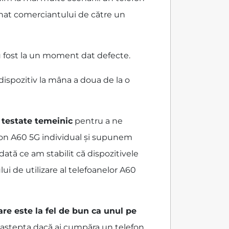
rnat comerciantului de către un
 fost la un moment dat defecte.
dispozitiv la mâna a doua de la o
i
testate temeinic
pentru a ne
efon A60 5G individual și supunem
dată ce am stabilit că dispozitivele
ui de utilizare al telefoanelor A60
are este la fel de bun ca unul pe
ai aștepta dacă ai cumpăra un telefon