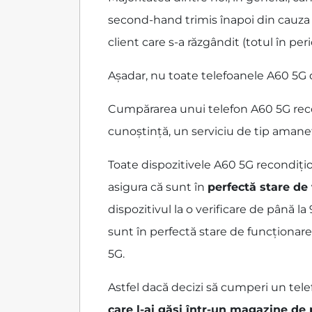
second-hand trimis înapoi din cauza 
client care s-a răzgândit (totul în peri
Așadar, nu toate telefoanele A60 5G d
Cumpărarea unui telefon A60 5G recond
cunoștință, un serviciu de tip amane
Toate dispozitivele A60 5G recondiț
asigura că sunt în
perfectă stare de
dispozitivul la o verificare de până l
sunt în perfectă stare de funcționare
5G.
Astfel dacă decizi să cumperi un tele
care l-ai găsi într-un magazine de