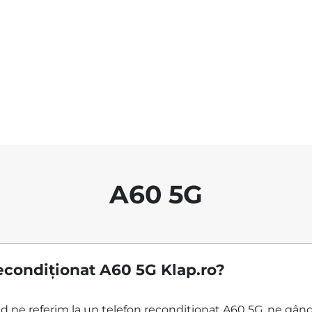
A60 5G
econdiționat A60 5G Klap.ro?
ând ne referim la un telefon recondiționat A60 5G, ne gân