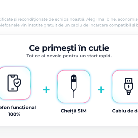
ificate și recondiționate de echipa noastră. Alegi mai bine, economise
efoanele vin însoțite gratuit de un cablu de încărcare compatibil și 
Ce primești în cutie
Tot ce ai nevoie pentru un start rapid.
+
+
efon funcțional
Cheiță SIM
Cablu de d
100%