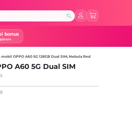
ei bonus
părare
n mobil OPPO A60 5G 128GB Dual SIM, Nebula Red
PPO A60 5G Dual SIM
GB
t)