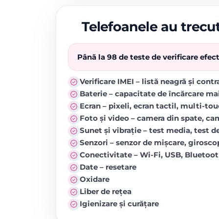
Telefoanele au trecut
Până la 98 de teste de verificare efe
Verificare IMEI – listă neagră și cont
Baterie – capacitate de încărcare ma
Ecran – pixeli, ecran tactil, multi-to
Foto și video – camera din spate, came
Sunet și vibrație – test media, test de
Senzori – senzor de mișcare, girosc
Conectivitate – Wi-Fi, USB, Blueto
Date – resetare
Oxidare
Liber de rețea
Igienizare și curățare