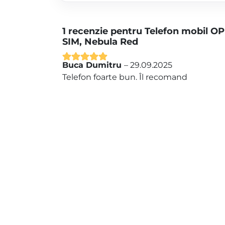
1 recenzie pentru
Telefon mobil O
SIM, Nebula Red
Buca Dumitru
–
29.09.2025
Evaluat la
5
Telefon foarte bun. Îl recomand
din 5