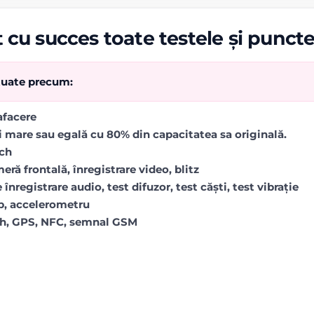
 cu succes toate testele și punct
ctuate precum:
rafacere
i mare sau egală cu 80% din capacitatea sa originală.
uch
ră frontală, înregistrare video, blitz
 înregistrare audio, test difuzor, test căști, test vibrație
op, accelerometru
oth, GPS, NFC, semnal GSM