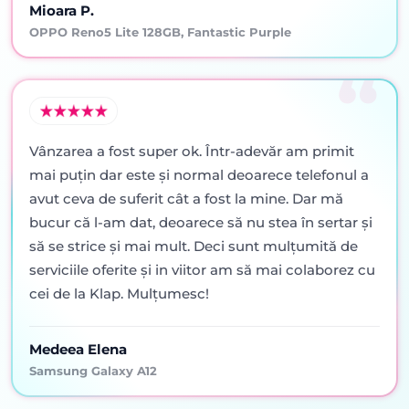
Mioara P.
OPPO Reno5 Lite 128GB, Fantastic Purple
Vânzarea a fost super ok. Într-adevăr am primit
mai puţin dar este şi normal deoarece telefonul a
avut ceva de suferit cât a fost la mine. Dar mă
bucur că l-am dat, deoarece să nu stea în sertar şi
să se strice şi mai mult. Deci sunt mulţumită de
serviciile oferite şi in viitor am să mai colaborez cu
cei de la Klap. Mulţumesc!
Medeea Elena
Samsung Galaxy A12