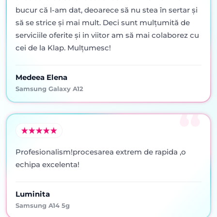
bucur că l-am dat, deoarece să nu stea în sertar şi
să se strice şi mai mult. Deci sunt mulţumită de
serviciile oferite şi in viitor am să mai colaborez cu
cei de la Klap. Mulţumesc!
Medeea Elena
Samsung Galaxy A12
Profesionalism!procesarea extrem de rapida ,o
echipa excelenta!
Luminita
Samsung A14 5g