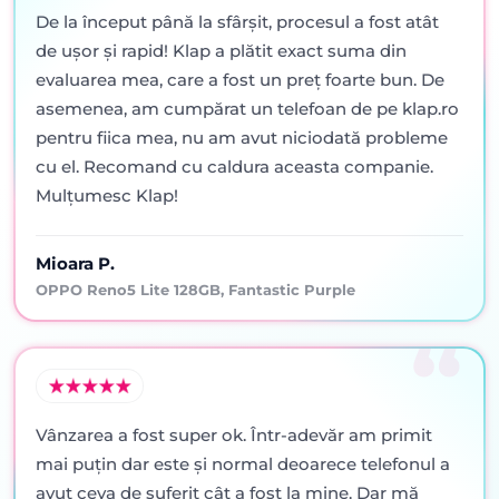
De la început până la sfârșit, procesul a fost atât
de ușor și rapid! Klap a plătit exact suma din
evaluarea mea, care a fost un preț foarte bun. De
asemenea, am cumpărat un telefoan de pe klap.ro
pentru fiica mea, nu am avut niciodată probleme
cu el. Recomand cu caldura aceasta companie.
Mulțumesc Klap!
Mioara P.
OPPO Reno5 Lite 128GB, Fantastic Purple
Vânzarea a fost super ok. Într-adevăr am primit
mai puţin dar este şi normal deoarece telefonul a
avut ceva de suferit cât a fost la mine. Dar mă